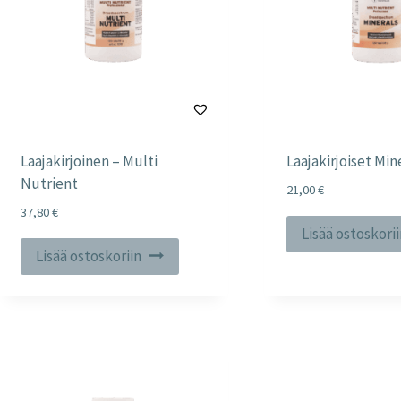
Laajakirjoinen – Multi
Laajakirjoiset Min
Nutrient
21,00
€
37,80
€
Lisää ostoskori
Lisää ostoskoriin