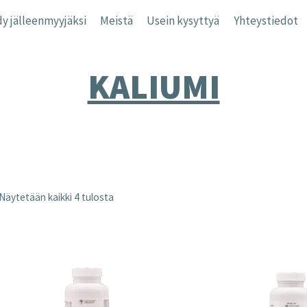
y jälleenmyyjäksi
Meistä
Usein kysyttyä
Yhteystiedot
KALIUMI
Näytetään kaikki 4 tulosta
nta
inta