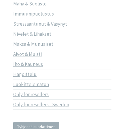
Maha & Suolisto
Immuunipuolustus
Stressaantunut & Väsynyt
Nivelet & Lihakset
Maksa & Munuaiset
Aivot & Muisti
Iho & Kauneus
Harjoittelu
Luokittelematon
Only for resellers
Only for resellers - Sweden
Tyhjennä suodattimet