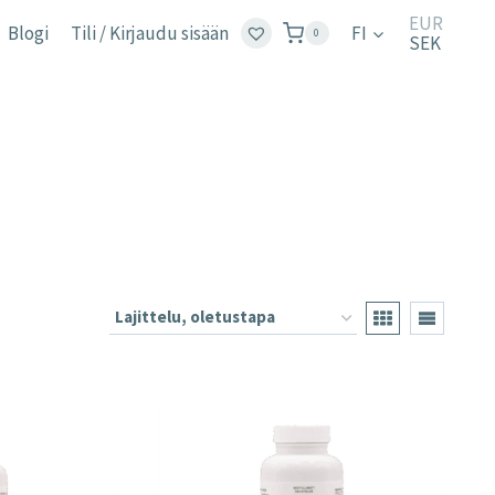
EUR
Blogi
Tili / Kirjaudu sisään
FI
0
SEK