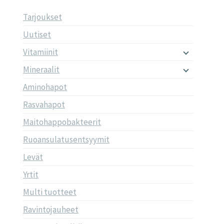
Tarjoukset
Uutiset
Vitamiinit
Mineraalit
Aminohapot
Rasvahapot
Maitohappobakteerit
Ruoansulatusentsyymit
Levät
Yrtit
Multi tuotteet
Ravintojauheet