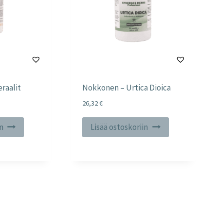
eraalit
Nokkonen – Urtica Dioica
26,32
€
in
Lisää ostoskoriin