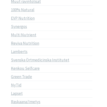
Muut ravintolisät
100% Natural
EVP Nutrition
Synergos
Multi Nutrient
Reviva Nutrition
Lamberts
Svenska Örtmedicinska Institutet
Kenkou Selfcare
Green Trade
NyTid
Lapset
Raskaana/Imetys