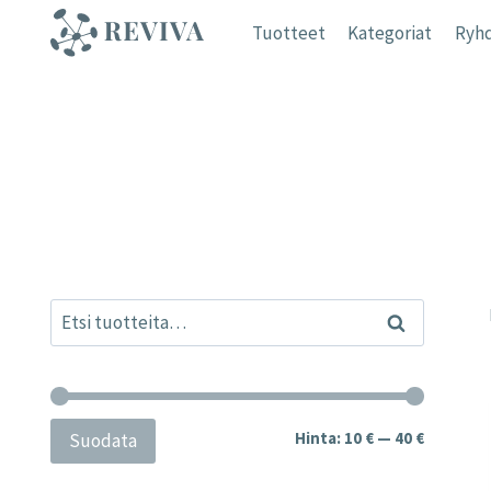
Siirry
Tuotteet
Kategoriat
Ryhd
sisältöön
Etsi:
Haku
Minimihi
Maksimih
Hinta:
10 €
—
40 €
Suodata