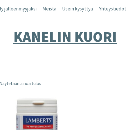
y jälleenmyyjäksi
Meistä
Usein kysyttyä
Yhteystiedot
KANELIN KUORI
Näytetään ainoa tulos
nta
inta