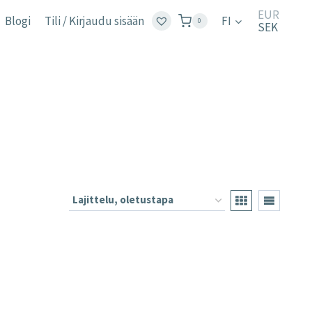
EUR
Blogi
Tili / Kirjaudu sisään
FI
0
SEK