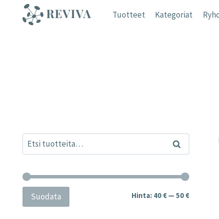
Siirry
Tuotteet
Kategoriat
Ryhd
sisältöön
Etsi:
Haku
Minimihi
Maksimih
Hinta:
40 €
—
50 €
Suodata