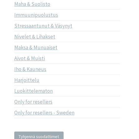
Maha & Suolisto
Immuunipuolustus
Stressaantunut & Väsynyt
Nivelet & Lihakset
Maksa & Munuaiset
Aivot & Muisti
Iho & Kauneus
Harjoittelu
Luokittelematon
Only for resellers
Only for resellers - Sweden
Tyhjennä suodattimet