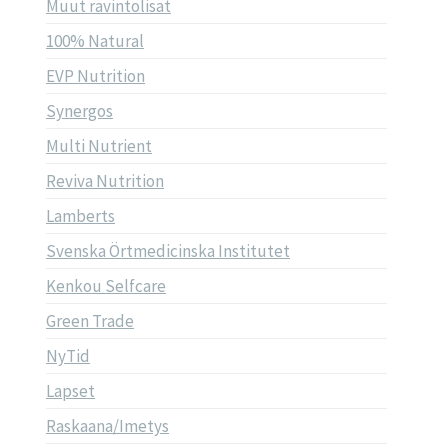
Muut ravintolisät
100% Natural
EVP Nutrition
Synergos
Multi Nutrient
Reviva Nutrition
Lamberts
Svenska Örtmedicinska Institutet
Kenkou Selfcare
Green Trade
NyTid
Lapset
Raskaana/Imetys