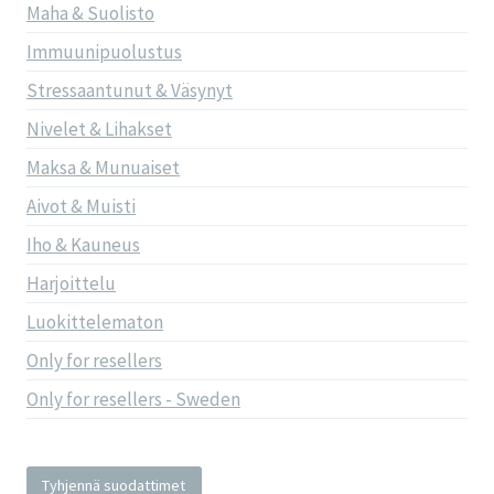
Maha & Suolisto
Immuunipuolustus
Stressaantunut & Väsynyt
Nivelet & Lihakset
Maksa & Munuaiset
Aivot & Muisti
Iho & Kauneus
Harjoittelu
Luokittelematon
Only for resellers
Only for resellers - Sweden
Tyhjennä suodattimet