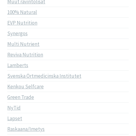
Muut ravintolisät
100% Natural
EVP Nutrition
Synergos
Multi Nutrient
Reviva Nutrition
Lamberts
Svenska Örtmedicinska Institutet
Kenkou Selfcare
Green Trade
NyTid
Lapset
Raskaana/Imetys