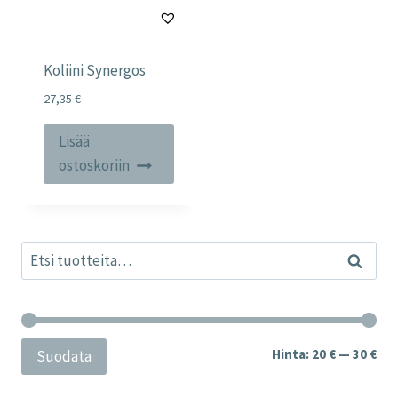
Koliini Synergos
27,35
€
Lisää
ostoskoriin
Etsi:
Haku
Min
Mak
Hinta:
20 €
—
30 €
Suodata