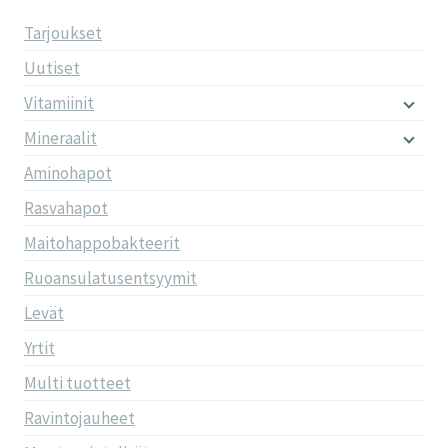
Tarjoukset
Uutiset
Vitamiinit
Mineraalit
Aminohapot
Rasvahapot
Maitohappobakteerit
Ruoansulatusentsyymit
Levät
Yrtit
Multi tuotteet
Ravintojauheet