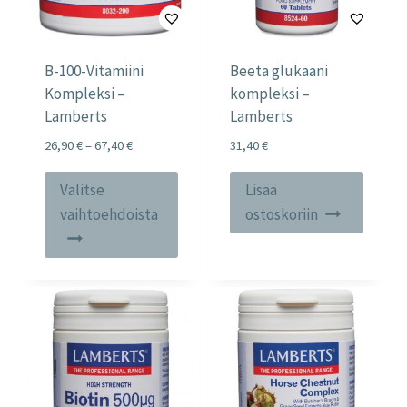
B-100-Vitamiini
Beeta glukaani
Kompleksi –
kompleksi –
Lamberts
Lamberts
Price
26,90
€
–
67,40
€
31,40
€
range:
Tällä
26,90 €
Valitse
Lisää
tuotteella
through
vaihtoehdoista
ostoskoriin
67,40 €
on
useampi
muunnelma.
Voit
tehdä
valinnat
tuotteen
sivulla.