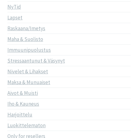
NyTid
Lapset
Raskaana/Imetys
Maha & Suolisto
Immuunipuolustus
Stressaantunut & Väsynyt
Nivelet & Lihakset
Maksa & Munuaiset
Aivot & Muisti
Iho & Kauneus
Harjoittelu
Luokittelematon
Only for resellers