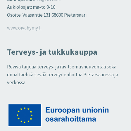
Aukioloajat: ma-to 9-16
Osoite: Vaasantie 131 68600 Pietarsaari
www.oivahymy.fi
Terveys- ja tukkukauppa
Reviva tarjoaa terveys- ja ravitsemusneuvontaa sekä
ennaltaehkäisevää terveydenhoitoa Pietarsaaressa ja
verkossa.