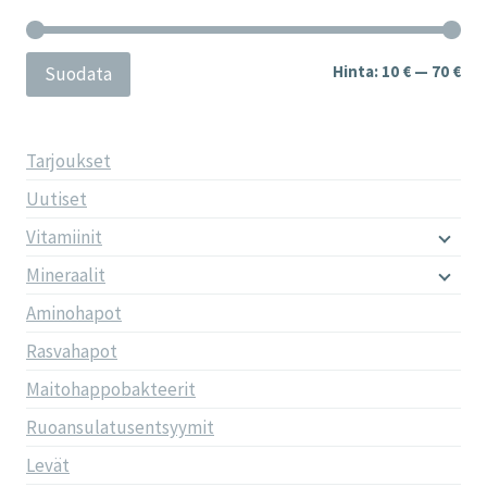
Min
Mak
Hinta:
10 €
—
70 €
Suodata
Tarjoukset
Uutiset
Vitamiinit
Mineraalit
Aminohapot
Rasvahapot
Maitohappobakteerit
Ruoansulatusentsyymit
Levät