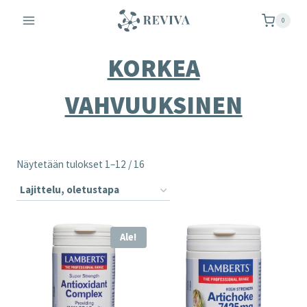
Siirry
0
sisältöön
KORKEA
VAHVUUKSINEN
Näytetään tulokset 1–12 / 16
Ale!