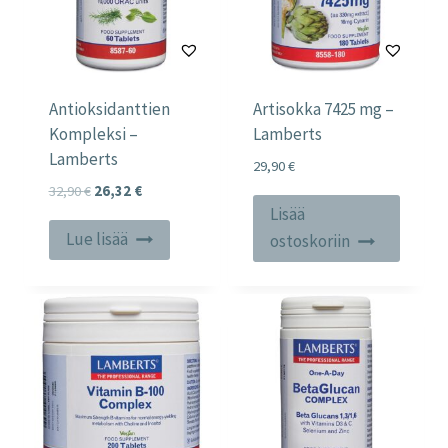
Antioksidanttien
Artisokka 7425 mg –
Kompleksi –
Lamberts
Lamberts
29,90
€
Alkuperäinen
Nykyinen
32,90
€
26,32
€
Lisää
hinta
hinta
oli:
on:
Lue lisää
ostoskoriin
32,90 €.
26,32 €.