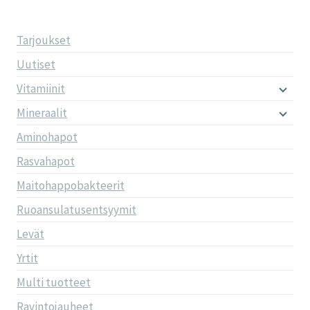
Tarjoukset
Uutiset
Vitamiinit
Mineraalit
Aminohapot
Rasvahapot
Maitohappobakteerit
Ruoansulatusentsyymit
Levät
Yrtit
Multi tuotteet
Ravintojauheet