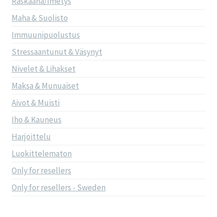
Raskaana/Imetys
Maha & Suolisto
Immuunipuolustus
Stressaantunut & Väsynyt
Nivelet & Lihakset
Maksa & Munuaiset
Aivot & Muisti
Iho & Kauneus
Harjoittelu
Luokittelematon
Only for resellers
Only for resellers - Sweden