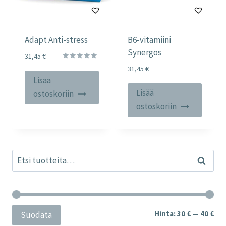
Adapt Anti-stress
B6-vitamiini
Synergos
31,45
€
Arvostelu
31,45
€
tuotteesta:
Lisää
5.00
/ 5
Lisää
ostoskoriin
ostoskoriin
Etsi:
Haku
Min
Mak
Hinta:
30 €
—
40 €
Suodata