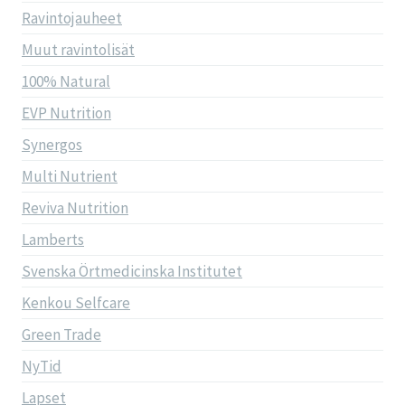
Ravintojauheet
Muut ravintolisät
100% Natural
EVP Nutrition
Synergos
Multi Nutrient
Reviva Nutrition
Lamberts
Svenska Örtmedicinska Institutet
Kenkou Selfcare
Green Trade
NyTid
Lapset