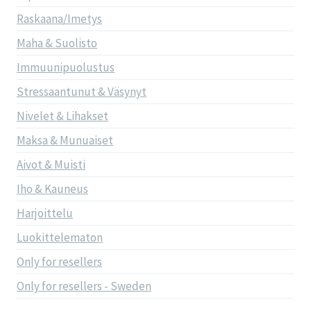
Raskaana/Imetys
Maha & Suolisto
Immuunipuolustus
Stressaantunut & Väsynyt
Nivelet & Lihakset
Maksa & Munuaiset
Aivot & Muisti
Iho & Kauneus
Harjoittelu
Luokittelematon
Only for resellers
Only for resellers - Sweden