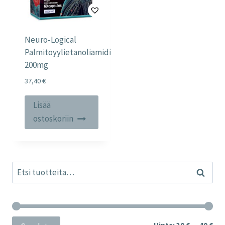
Neuro-Logical
Palmitoyylietanoliamidi
200mg
37,40
€
Lisää
ostoskoriin
Etsi:
Haku
Min
Mak