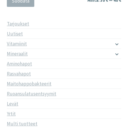
Hinta:
30 €
—
40 €
Suodata
Tarjoukset
Uutiset
Vitamiinit
Mineraalit
Aminohapot
Rasvahapot
Maitohappobakteerit
Ruoansulatusentsyymit
Levät
Yrtit
Multi tuotteet