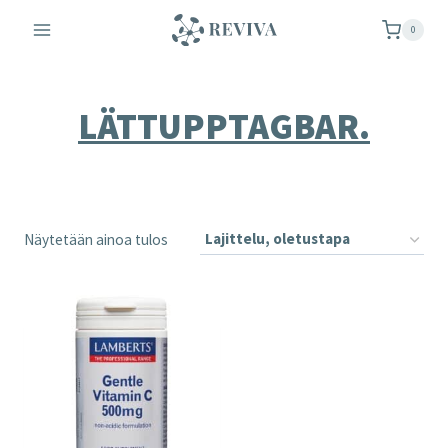
Siirry
0
sisältöön
LÄTTUPPTAGBAR.
Näytetään ainoa tulos