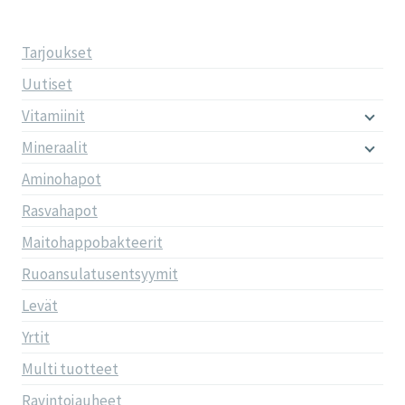
Tarjoukset
Uutiset
Vitamiinit
Mineraalit
Aminohapot
Rasvahapot
Maitohappobakteerit
Ruoansulatusentsyymit
Levät
Yrtit
Multi tuotteet
Ravintojauheet