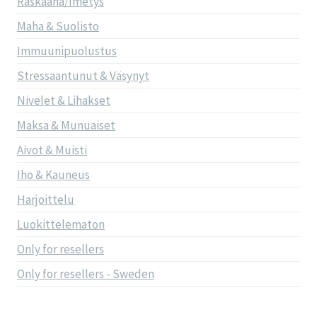
Raskaana/Imetys
Maha & Suolisto
Immuunipuolustus
Stressaantunut & Väsynyt
Nivelet & Lihakset
Maksa & Munuaiset
Aivot & Muisti
Iho & Kauneus
Harjoittelu
Luokittelematon
Only for resellers
Only for resellers - Sweden