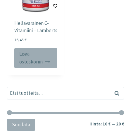
Hellävarainen C-
Vitamiini – Lamberts
16,45
€
Lisää
ostoskoriin
Etsi:
Haku
Min
Mak
Hinta:
10 €
—
20 €
Suodata