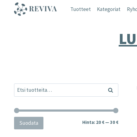
Siirry
Tuotteet
Kategoriat
Ryhd
sisältöön
LU
Etsi:
Haku
Minimihi
Maksimih
Hinta:
20 €
—
30 €
Suodata