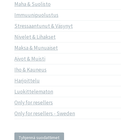
Maha & Suolisto
Immuunipuolustus
Stressaantunut & Väsynyt
Nivelet & Lihakset
Maksa & Munuaiset
Aivot & Muisti
Iho & Kauneus
Harjoittelu
Luokittelematon
Only for resellers
Only for resellers - Sweden
Tyhjennä suodattimet