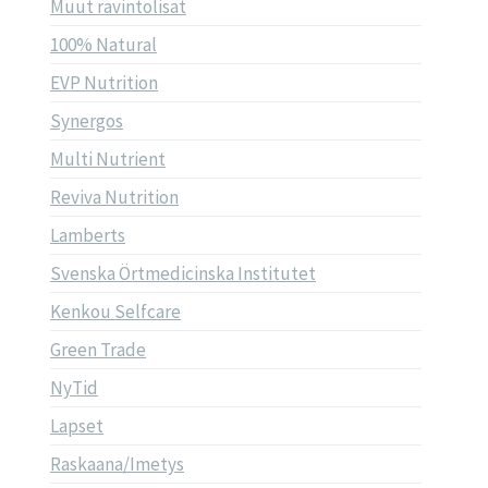
Muut ravintolisät
100% Natural
EVP Nutrition
Synergos
Multi Nutrient
Reviva Nutrition
Lamberts
Svenska Örtmedicinska Institutet
Kenkou Selfcare
Green Trade
NyTid
Lapset
Raskaana/Imetys