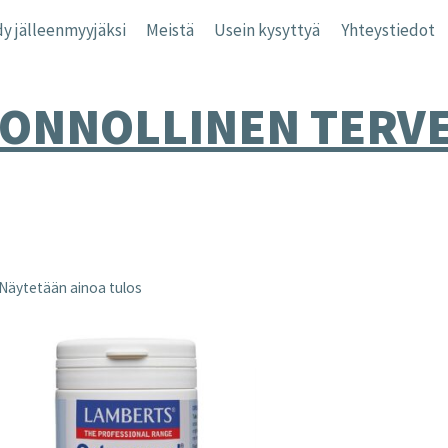
y jälleenmyyjäksi
Meistä
Usein kysyttyä
Yhteystiedot
ONNOLLINEN TERV
Näytetään ainoa tulos
nta
inta