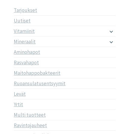
Tarjoukset
Uutiset
Vitamiinit
Mineraalit
Aminohapot
Rasvahapot
Maitohappobakteerit
Ruoansulatusentsyymit
Levät
Yrtit
Multi tuotteet
Ravintojauheet