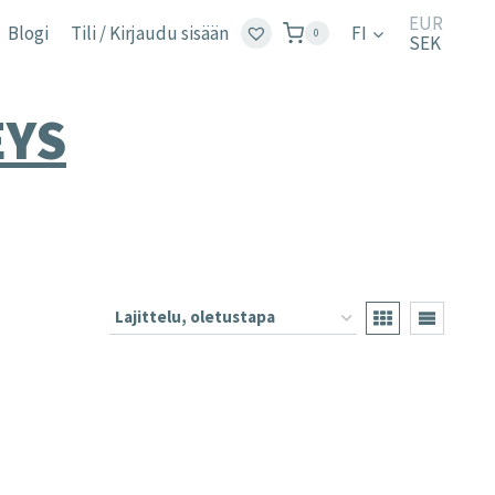
EUR
Blogi
Tili / Kirjaudu sisään
FI
0
SEK
EYS