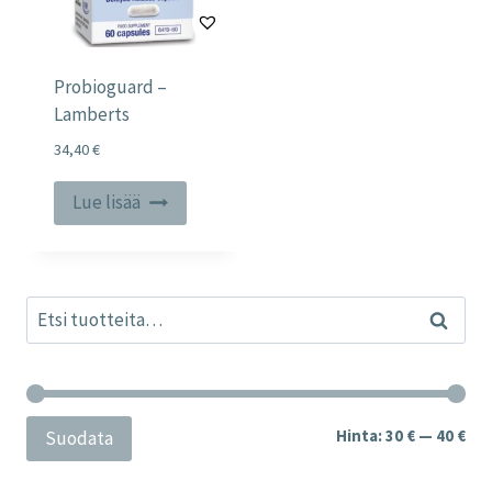
Probioguard –
Lamberts
34,40
€
Lue lisää
Etsi:
Haku
Min
Mak
Hinta:
30 €
—
40 €
Suodata