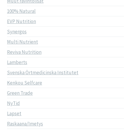
Muut ravintolisät
100% Natural
EVP Nutrition
Synergos
Multi Nutrient
Reviva Nutrition
Lamberts
Svenska Örtmedicinska Institutet
Kenkou Selfcare
Green Trade
NyTid
Lapset
Raskaana/Imetys