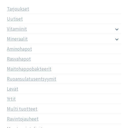
Tarjoukset
Uutiset
Vitamiinit
Mineraalit
Aminohapot
Rasvahapot
Maitohappobakteerit
Ruoansulatusentsyymit
Levät
Yrtit
Multi tuotteet
Ravintojauheet