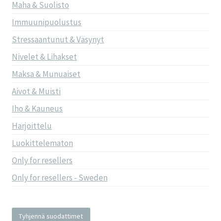
Maha & Suolisto
Immuunipuolustus
Stressaantunut & Väsynyt
Nivelet & Lihakset
Maksa & Munuaiset
Aivot & Muisti
Iho & Kauneus
Harjoittelu
Luokittelematon
Only for resellers
Only for resellers - Sweden
Tyhjennä suodattimet