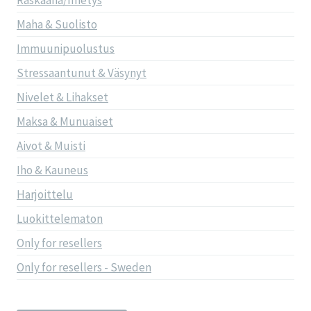
Raskaana/Imetys
Maha & Suolisto
Immuunipuolustus
Stressaantunut & Väsynyt
Nivelet & Lihakset
Maksa & Munuaiset
Aivot & Muisti
Iho & Kauneus
Harjoittelu
Luokittelematon
Only for resellers
Only for resellers - Sweden