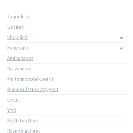
Tarjoukset
Uutiset
Vitamiinit
Mineraalit
Aminohapot
Rasvahapot
Maitohappobakteerit
Ruoansulatusentsyymit
Levät
Yrtit
Multi tuotteet
Ravintojauheet