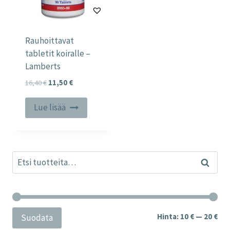
Rauhoittavat
tabletit koiralle –
Lamberts
Alkuperäinen
Nykyinen
16,40
€
11,50
€
hinta
hinta
oli:
on:
Lue lisää
16,40 €.
11,50 €.
Etsi:
Haku
Min
Mak
Hinta:
10 €
—
20 €
Suodata