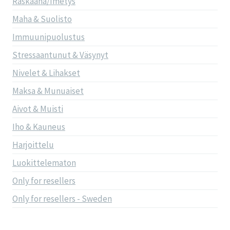
Raskaana/Imetys
Maha & Suolisto
Immuunipuolustus
Stressaantunut & Väsynyt
Nivelet & Lihakset
Maksa & Munuaiset
Aivot & Muisti
Iho & Kauneus
Harjoittelu
Luokittelematon
Only for resellers
Only for resellers - Sweden