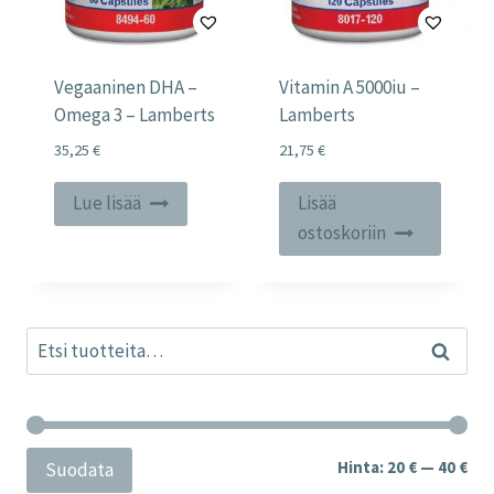
Vegaaninen DHA –
Vitamin A 5000iu –
Omega 3 – Lamberts
Lamberts
35,25
€
21,75
€
Lue lisää
Lisää
ostoskoriin
Etsi:
Haku
Min
Mak
Hinta:
20 €
—
40 €
Suodata