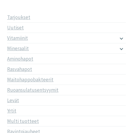
Tarjoukset
Uutiset
Vitamiinit
Mineraalit
Aminohapot
Rasvahapot
Maitohappobakteerit
Ruoansulatusentsyymit
Levät
Yrtit
Multi tuotteet
Ravintojauheet