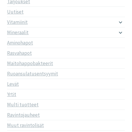
Tarjoukset
Uutiset
Vitamiinit
Mineraalit
Aminohapot
Rasvahapot
Maitohappobakteerit
Ruoansulatusentsyymit
Levät
Yrtit
Multi tuotteet
Ravintojauheet
Muut ravintolisät