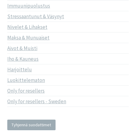
Immuunipuolustus
Stressaantunut & Väsynyt
Nivelet & Lihakset
Maksa & Munuaiset
Aivot & Muisti
Iho & Kauneus
Harjoittelu
Luokittelematon
Only for resellers
Only for resellers - Sweden
Tyhjennä suodattimet