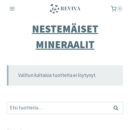
Siirry
0
sisältöön
NESTEMÄISET
MINERAALIT
Valitun kaltaisia tuotteita ei löytynyt.
Etsi:
Haku