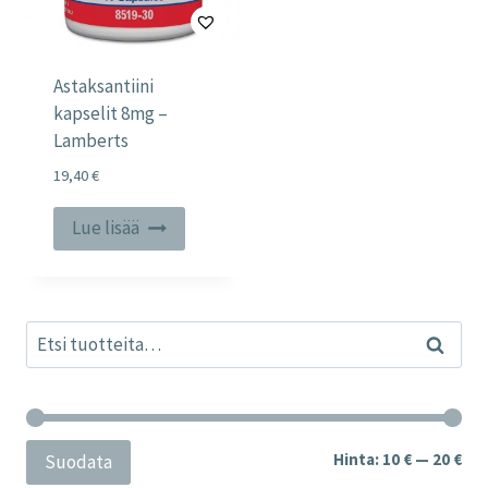
Astaksantiini
kapselit 8mg –
Lamberts
19,40
€
Lue lisää
Etsi:
Haku
Min
Mak
Hinta:
10 €
—
20 €
Suodata