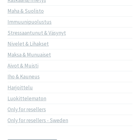
Raskaana/Imetys
Maha & Suolisto
Immuunipuolustus
Stressaantunut & Väsynyt
Nivelet & Lihakset
Maksa & Munuaiset
Aivot & Muisti
Iho & Kauneus
Harjoittelu
Luokittelematon
Only for resellers
Only for resellers - Sweden