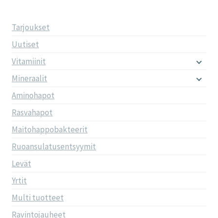
Tarjoukset
Uutiset
Vitamiinit
Mineraalit
Aminohapot
Rasvahapot
Maitohappobakteerit
Ruoansulatusentsyymit
Levät
Yrtit
Multi tuotteet
Ravintojauheet