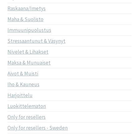
Raskaana/Imetys
Maha & Suolisto
Immuunipuolustus
Stressaantunut & Väsynyt
Nivelet & Lihakset
Maksa & Munuaiset
Aivot & Muisti
Iho & Kauneus
Harjoittelu
Luokittelematon
Only for resellers
Only for resellers - Sweden