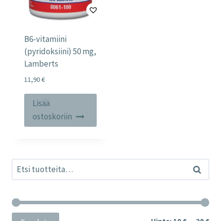
B6-vitamiini
(pyridoksiini) 50 mg,
Lamberts
11,90
€
Lisää
ostoskoriin
Etsi:
Haku
Min
Mak