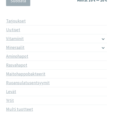
Hinta:
10 €
—
20 €
Suodata
Tarjoukset
Uutiset
Vitamiinit
Mineraalit
Aminohapot
Rasvahapot
Maitohappobakteerit
Ruoansulatusentsyymit
Levät
Yrtit
Multi tuotteet