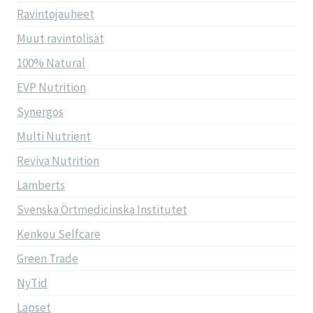
Ravintojauheet
Muut ravintolisät
100% Natural
EVP Nutrition
Synergos
Multi Nutrient
Reviva Nutrition
Lamberts
Svenska Örtmedicinska Institutet
Kenkou Selfcare
Green Trade
NyTid
Lapset