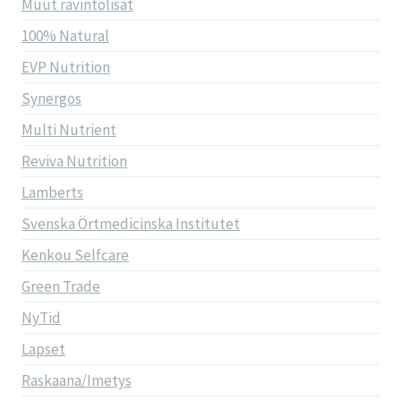
Muut ravintolisät
100% Natural
EVP Nutrition
Synergos
Multi Nutrient
Reviva Nutrition
Lamberts
Svenska Örtmedicinska Institutet
Kenkou Selfcare
Green Trade
NyTid
Lapset
Raskaana/Imetys