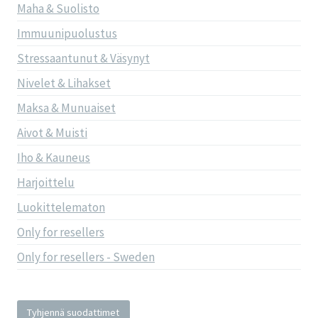
Maha & Suolisto
Immuunipuolustus
Stressaantunut & Väsynyt
Nivelet & Lihakset
Maksa & Munuaiset
Aivot & Muisti
Iho & Kauneus
Harjoittelu
Luokittelematon
Only for resellers
Only for resellers - Sweden
Tyhjennä suodattimet