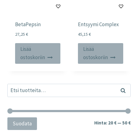
BetaPepsin
Entsyymi Complex
27,25
€
45,15
€
Lisää
Lisää
ostoskoriin
ostoskoriin
Etsi:
Haku
Min
Mak
Hinta:
20 €
—
50 €
Suodata