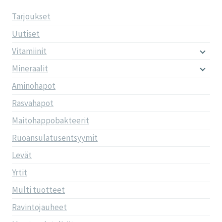
Tarjoukset
Uutiset
Vitamiinit
Mineraalit
Aminohapot
Rasvahapot
Maitohappobakteerit
Ruoansulatusentsyymit
Levät
Yrtit
Multi tuotteet
Ravintojauheet