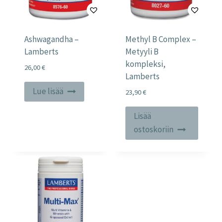
Ashwagandha –
Methyl B Complex –
Lamberts
Metyyli B
kompleksi,
26,00
€
Lamberts
Lue lisää
23,90
€
Lisää
ostoskoriin