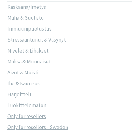
Raskaana/Imetys
Maha & Suolisto
Immuunipuolustus
Stressaantunut & Väsynyt
Nivelet & Lihakset
Maksa & Munuaiset
Aivot & Muisti
Iho & Kauneus
Harjoittelu
Luokittelematon
Only for resellers
Only for resellers - Sweden