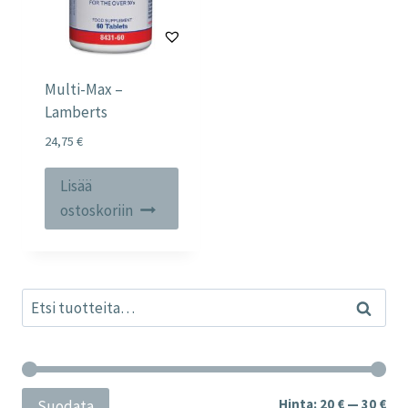
Multi-Max –
Lamberts
24,75
€
Lisää
ostoskoriin
Etsi:
Haku
Min
Mak
Hinta:
20 €
—
30 €
Suodata