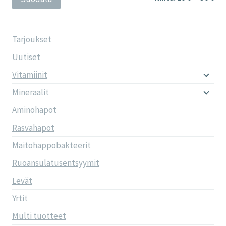
Tarjoukset
Uutiset
Vitamiinit
Mineraalit
Aminohapot
Rasvahapot
Maitohappobakteerit
Ruoansulatusentsyymit
Levät
Yrtit
Multi tuotteet