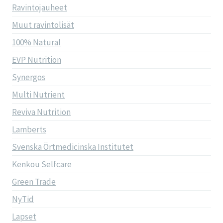
Ravintojauheet
Muut ravintolisät
100% Natural
EVP Nutrition
Synergos
Multi Nutrient
Reviva Nutrition
Lamberts
Svenska Örtmedicinska Institutet
Kenkou Selfcare
Green Trade
NyTid
Lapset