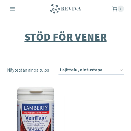
Siirry
0
sisältöön
STÖD FÖR VENER
Näytetään ainoa tulos