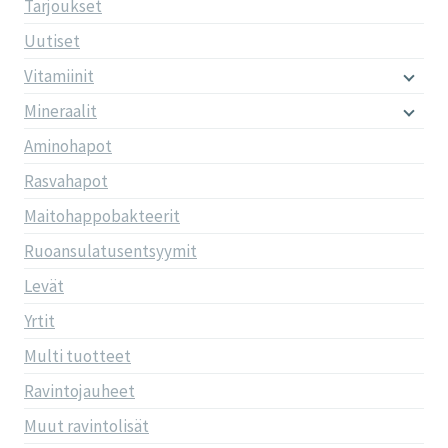
Tarjoukset
Uutiset
Vitamiinit
Mineraalit
Aminohapot
Rasvahapot
Maitohappobakteerit
Ruoansulatusentsyymit
Levät
Yrtit
Multi tuotteet
Ravintojauheet
Muut ravintolisät