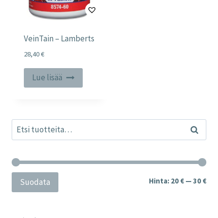
VeinTain – Lamberts
28,40
€
Lue lisää
Etsi:
Haku
Min
Mak
Hinta:
20 €
—
30 €
Suodata