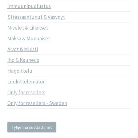
Immuunipuolustus
Stressaantunut & Väsynyt
Nivelet & Lihakset
Maksa & Munuaiset
Aivot & Muisti
Iho & Kauneus
Harjoittelu
Luokittelematon
Only for resellers
Only for resellers - Sweden
Tyhjennä suodattimet