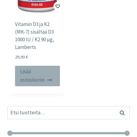
Vitamin D3 ja K2
(MK-7) sisältää D3
1000 IU / K2 90 µg,
Lamberts
29,90
€
Lisää
ostoskoriin
Etsi:
Haku