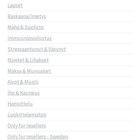
Lapset
Raskaana/Imetys
Maha & Suolisto
Immuunipuolustus
Stressaantunut & Väsynyt
Nivelet & Lihakset
Maksa & Munuaiset
Aivot & Muisti
Iho & Kauneus
Harjoittelu
Luokittelematon
Only for resellers
Only for resellers - Sweden