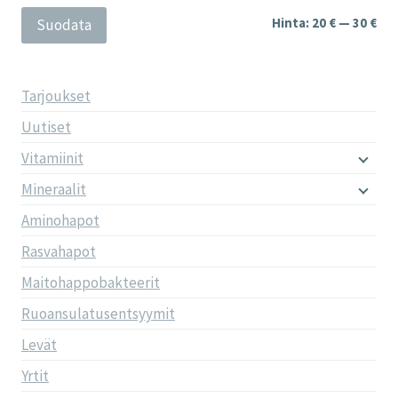
Min
Mak
Hinta:
20 €
—
30 €
Suodata
Tarjoukset
Uutiset
Vitamiinit
Mineraalit
Aminohapot
Rasvahapot
Maitohappobakteerit
Ruoansulatusentsyymit
Levät
Yrtit