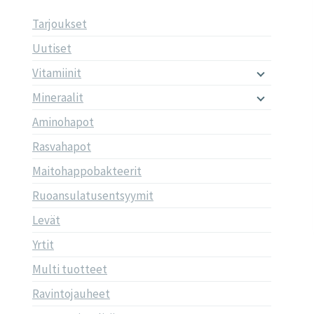
Tarjoukset
Uutiset
Vitamiinit
Mineraalit
Aminohapot
Rasvahapot
Maitohappobakteerit
Ruoansulatusentsyymit
Levät
Yrtit
Multi tuotteet
Ravintojauheet