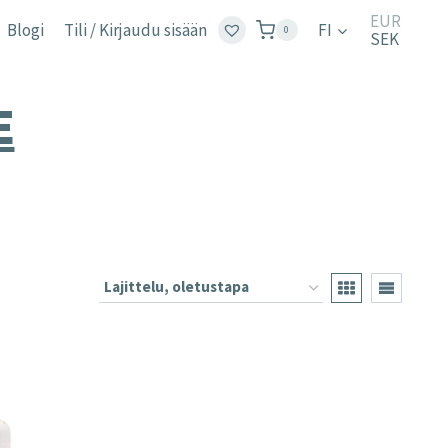
EUR
Blogi
Tili / Kirjaudu sisään
FI
0
SEK
E