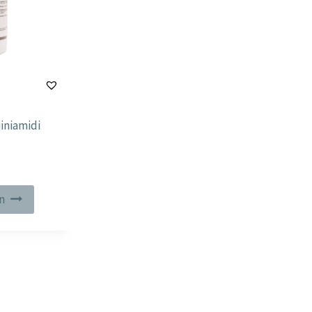
iiniamidi
in