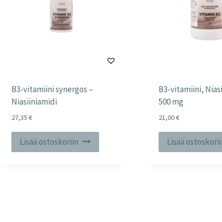
B3-vitamiini synergos –
B3-vitamiini, Nias
Niasiiniamidi
500 mg
27,35
€
21,00
€
Lisää ostoskoriin
Lisää ostoskori