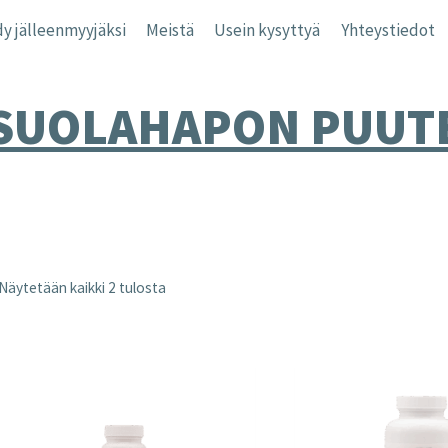
y jälleenmyyjäksi
Meistä
Usein kysyttyä
Yhteystiedot
SUOLAHAPON PUUT
Näytetään kaikki 2 tulosta
nta
inta