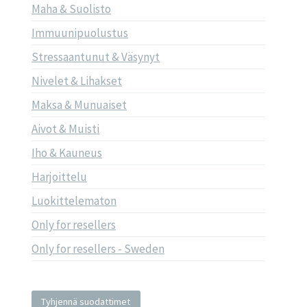
Maha & Suolisto
Immuunipuolustus
Stressaantunut & Väsynyt
Nivelet & Lihakset
Maksa & Munuaiset
Aivot & Muisti
Iho & Kauneus
Harjoittelu
Luokittelematon
Only for resellers
Only for resellers - Sweden
Tyhjennä suodattimet