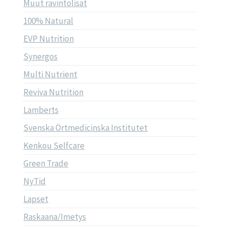
Muut ravintolisät
100% Natural
EVP Nutrition
Synergos
Multi Nutrient
Reviva Nutrition
Lamberts
Svenska Örtmedicinska Institutet
Kenkou Selfcare
Green Trade
NyTid
Lapset
Raskaana/Imetys