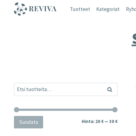
Siirry
Tuotteet
Kategoriat
Ryhd
sisältöön
Etsi:
Haku
Minimihi
Maksimih
Hinta:
20 €
—
30 €
Suodata