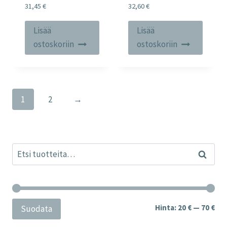
31,45
€
32,60
€
Lisää
Lisää
ostoskoriin
ostoskoriin
1
2
→
Etsi:
Haku
Min
Mak
Hinta:
20 €
—
70 €
Suodata