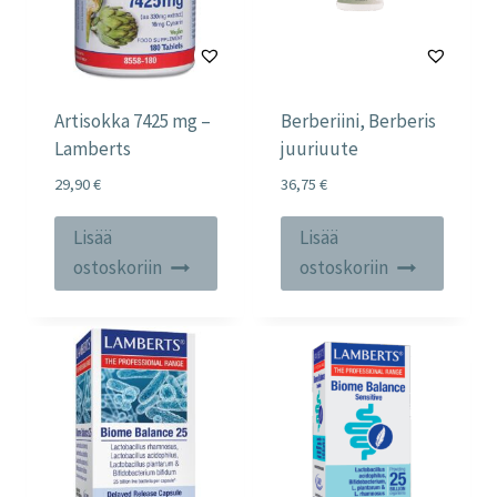
Artisokka 7425 mg –
Berberiini, Berberis
Lamberts
juuriuute
29,90
€
36,75
€
Lisää
Lisää
ostoskoriin
ostoskoriin