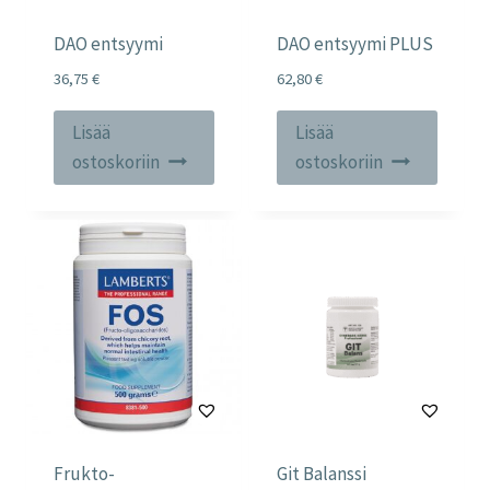
DAO entsyymi
DAO entsyymi PLUS
36,75
€
62,80
€
Lisää
Lisää
ostoskoriin
ostoskoriin
Frukto-
Git Balanssi