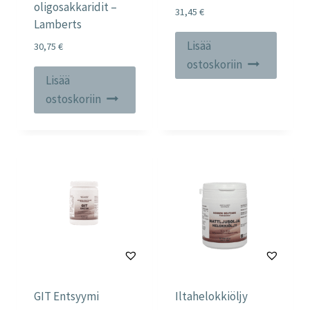
oligosakkaridit –
31,45
€
Lamberts
Lisää
30,75
€
ostoskoriin
Lisää
ostoskoriin
GIT Entsyymi
Iltahelokkiöljy