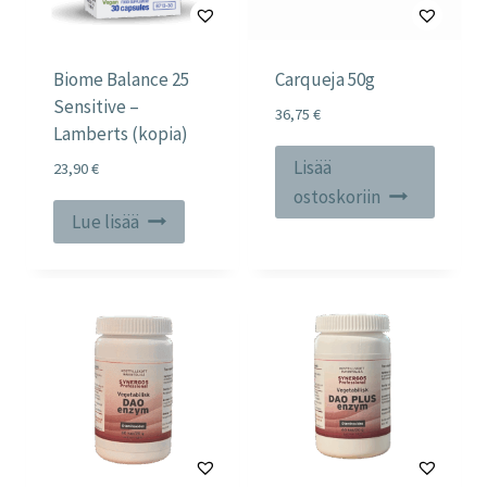
Biome Balance 25
Carqueja 50g
Sensitive –
36,75
€
Lamberts (kopia)
Lisää
23,90
€
ostoskoriin
Lue lisää