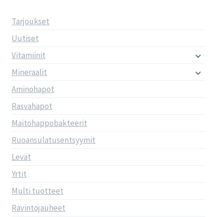
Tarjoukset
Uutiset
Vitamiinit
Mineraalit
Aminohapot
Rasvahapot
Maitohappobakteerit
Ruoansulatusentsyymit
Levät
Yrtit
Multi tuotteet
Ravintojauheet