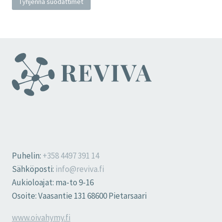
Tyhjennä suodattimet
Puhelin:
+358 4497 391 14
Sähköposti:
info@reviva.fi
Aukioloajat: ma-to 9-16
Osoite: Vaasantie 131 68600 Pietarsaari
www.oivahymy.fi