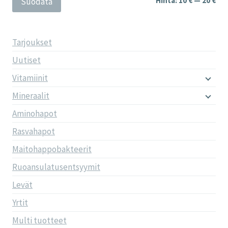
Hinta:
10 €
—
20 €
Suodata
Tarjoukset
Uutiset
Vitamiinit
Mineraalit
Aminohapot
Rasvahapot
Maitohappobakteerit
Ruoansulatusentsyymit
Levät
Yrtit
Multi tuotteet