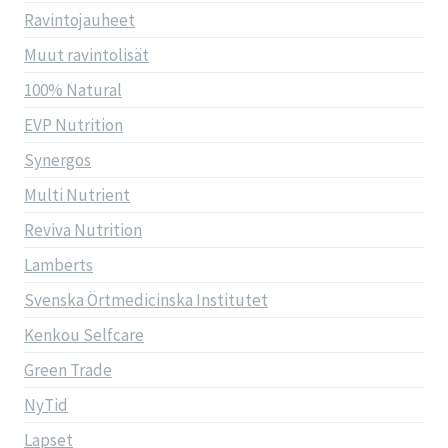
Ravintojauheet
Muut ravintolisät
100% Natural
EVP Nutrition
Synergos
Multi Nutrient
Reviva Nutrition
Lamberts
Svenska Örtmedicinska Institutet
Kenkou Selfcare
Green Trade
NyTid
Lapset