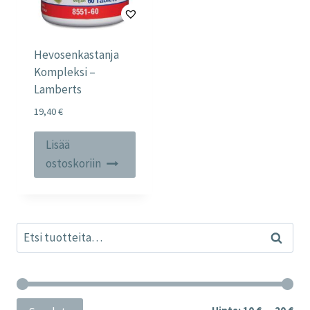
Hevosenkastanja
Kompleksi –
Lamberts
19,40
€
Lisää
ostoskoriin
Etsi:
Haku
Min
Mak