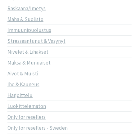
Raskaana/Imetys
Maha & Suolisto
Immuunipuolustus
Stressaantunut & Väsynyt
Nivelet & Lihakset
Maksa & Munuaiset
Aivot & Muisti
Iho & Kauneus
Harjoittelu
Luokittelematon
Only for resellers
Only for resellers - Sweden