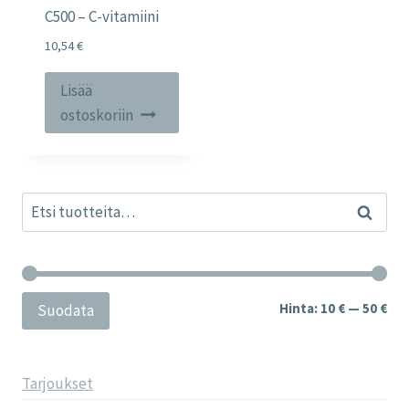
C500 – C-vitamiini
10,54
€
Lisää
ostoskoriin
Etsi:
Haku
Min
Mak
Hinta:
10 €
—
50 €
Suodata
Tarjoukset