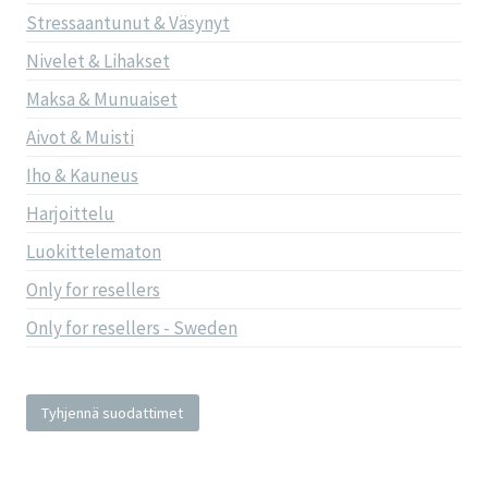
Stressaantunut & Väsynyt
Nivelet & Lihakset
Maksa & Munuaiset
Aivot & Muisti
Iho & Kauneus
Harjoittelu
Luokittelematon
Only for resellers
Only for resellers - Sweden
Tyhjennä suodattimet