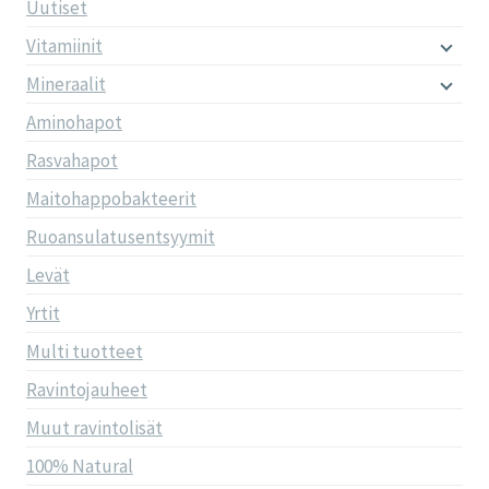
Uutiset
Vitamiinit
Mineraalit
Aminohapot
Rasvahapot
Maitohappobakteerit
Ruoansulatusentsyymit
Levät
Yrtit
Multi tuotteet
Ravintojauheet
Muut ravintolisät
100% Natural