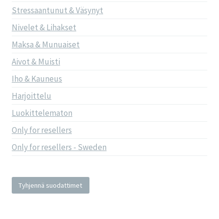
Stressaantunut & Väsynyt
Nivelet & Lihakset
Maksa & Munuaiset
Aivot & Muisti
Iho & Kauneus
Harjoittelu
Luokittelematon
Only for resellers
Only for resellers - Sweden
Tyhjennä suodattimet