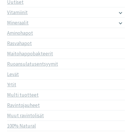
Uutiset
Vitamiinit
Mineraalit
Aminohapot
Rasvahapot
Maitohappobakteerit
Ruoansulatusentsyymit
Levät
Yrtit
Multi tuotteet
Ravintojauheet
Muut ravintolisät
100% Natural