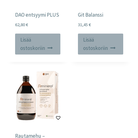
DAO entsyymi PLUS
Git Balanssi
62,80
€
31,45
€
Lisää
Lisää
ostoskoriin
ostoskoriin
Rautamehu –