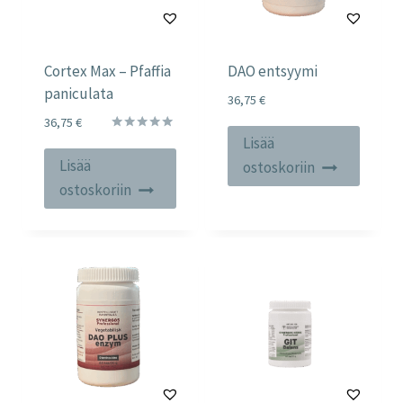
Cortex Max – Pfaffia
DAO entsyymi
paniculata
36,75
€
36,75
€
Lisää
Arvostelu
tuotteesta:
Lisää
ostoskoriin
5.00
/ 5
ostoskoriin