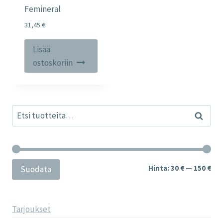
Femineral
31,45
€
Lisää
ostoskoriin
Etsi:
Haku
Min
Mak
Hinta:
30 €
—
150 €
Suodata
Tarjoukset