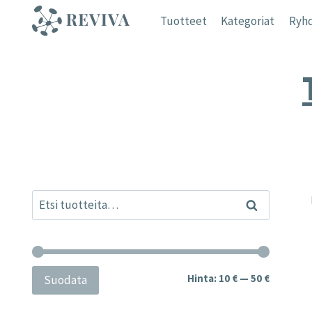
Siirry
Tuotteet
Kategoriat
Ryhd
sisältöön
Etsi:
Haku
Minimihi
Maksimih
Hinta:
10 €
—
50 €
Suodata