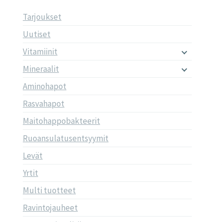
Tarjoukset
Uutiset
Vitamiinit
Mineraalit
Aminohapot
Rasvahapot
Maitohappobakteerit
Ruoansulatusentsyymit
Levät
Yrtit
Multi tuotteet
Ravintojauheet