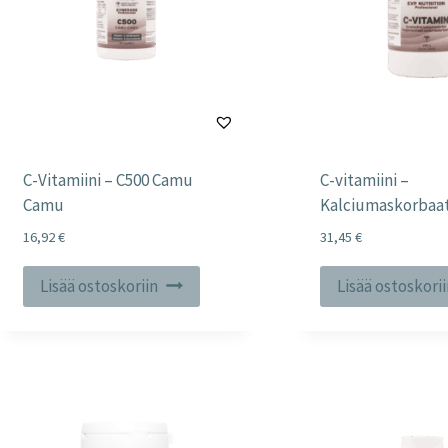
C-Vitamiini – C500 Camu
C-vitamiini –
Camu
Kalciumaskorbaat
16,92
€
31,45
€
Lisää ostoskoriin
Lisää ostoskori