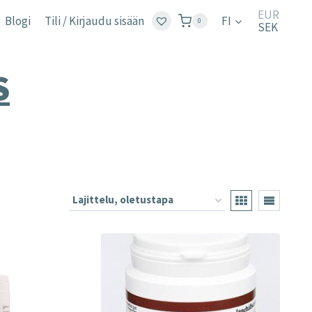
EUR
Blogi
Tili / Kirjaudu sisään
FI
0
SEK
S