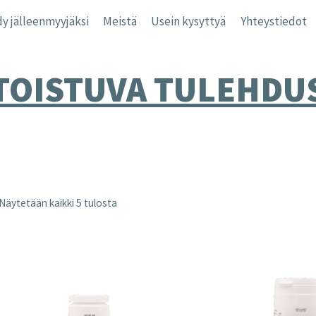
y jälleenmyyjäksi
Meistä
Usein kysyttyä
Yhteystiedot
TOISTUVA TULEHDU
Näytetään kaikki 5 tulosta
nta
inta