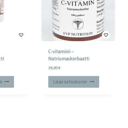
C-vitamiini –
ti
Natriumaskorbaatti
39,90
€
in
Lisää ostoskoriin