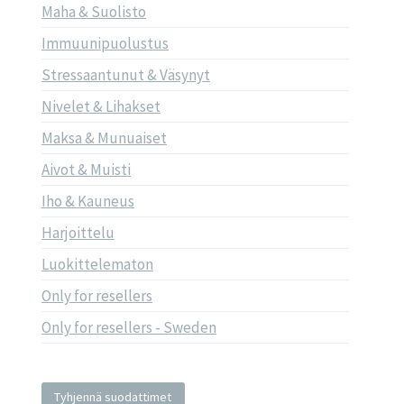
Maha & Suolisto
Immuunipuolustus
Stressaantunut & Väsynyt
Nivelet & Lihakset
Maksa & Munuaiset
Aivot & Muisti
Iho & Kauneus
Harjoittelu
Luokittelematon
Only for resellers
Only for resellers - Sweden
Tyhjennä suodattimet