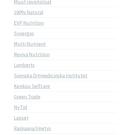
Muut ravintolisät
100% Natural
EVP Nutrition
Synergos
Multi Nutrient
Reviva Nutrition
Lamberts
Svenska Örtmedicinska Institutet
Kenkou Selfcare
Green Trade
NyTid
Lapset
Raskaana/Imetys