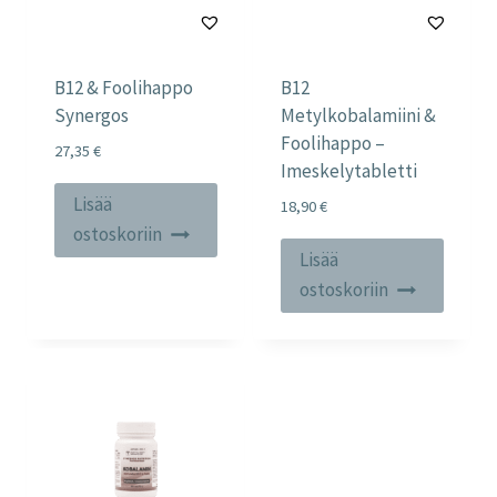
B12 & Foolihappo
B12
Synergos
Metylkobalamiini &
Foolihappo –
27,35
€
Imeskelytabletti
Lisää
18,90
€
ostoskoriin
Lisää
ostoskoriin