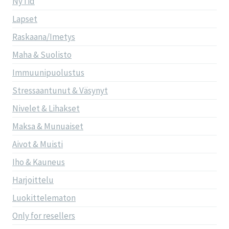
NyTid
Lapset
Raskaana/Imetys
Maha & Suolisto
Immuunipuolustus
Stressaantunut & Väsynyt
Nivelet & Lihakset
Maksa & Munuaiset
Aivot & Muisti
Iho & Kauneus
Harjoittelu
Luokittelematon
Only for resellers