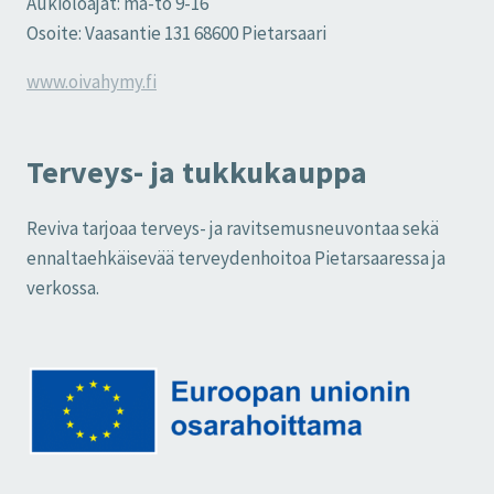
Aukioloajat: ma-to 9-16
Osoite: Vaasantie 131 68600 Pietarsaari
www.oivahymy.fi
Terveys- ja tukkukauppa
Reviva tarjoaa terveys- ja ravitsemusneuvontaa sekä
ennaltaehkäisevää terveydenhoitoa Pietarsaaressa ja
verkossa.