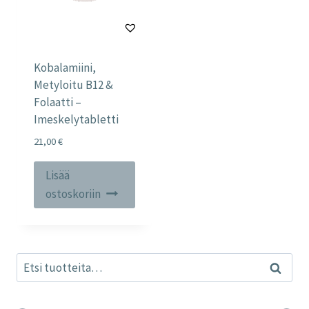
Kobalamiini,
Metyloitu B12 &
Folaatti –
Imeskelytabletti
21,00
€
Lisää
ostoskoriin
Etsi:
Haku