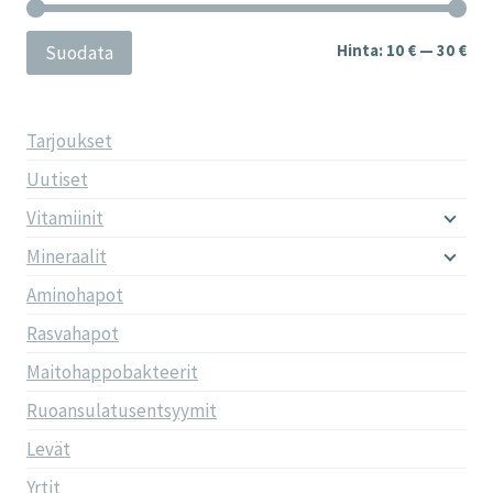
Min
Mak
Hinta:
10 €
—
30 €
Suodata
Tarjoukset
Uutiset
Vitamiinit
Mineraalit
Aminohapot
Rasvahapot
Maitohappobakteerit
Ruoansulatusentsyymit
Levät
Yrtit