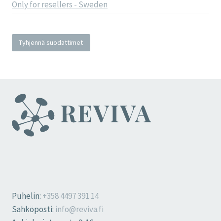
Only for resellers - Sweden
Tyhjennä suodattimet
Puhelin:
+358 4497 391 14
Sähköposti:
info@reviva.fi