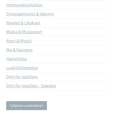
Immuunipuolustus
Stressaantunut & Väsynyt
Nivelet & Lihakset
Maksa & Munuaiset
Aivot & Muisti
Iho & Kauneus
Harjoittelu
Luokittelematon
Only for resellers
Only for resellers - Sweden
Tyhjennä suodattimet