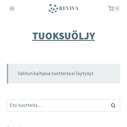
Siirry
0
sisältöön
TUOKSUÖLJY
Valitun kaltaisia tuotteita ei löytynyt.
Etsi:
Haku