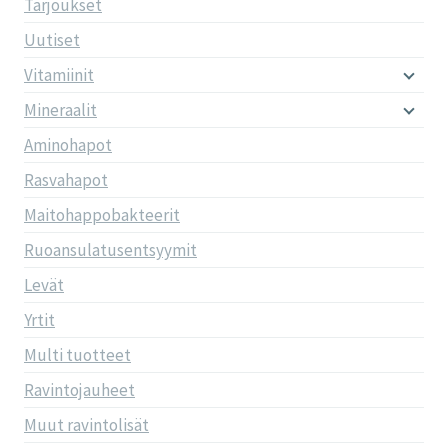
Tarjoukset
Uutiset
Vitamiinit
Mineraalit
Aminohapot
Rasvahapot
Maitohappobakteerit
Ruoansulatusentsyymit
Levät
Yrtit
Multi tuotteet
Ravintojauheet
Muut ravintolisät