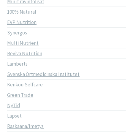
Muut ravintolisät
100% Natural
EVP Nutrition
Synergos
Multi Nutrient
Reviva Nutrition
Lamberts
Svenska Örtmedicinska Institutet
Kenkou Selfcare
Green Trade
NyTid
Lapset
Raskaana/Imetys