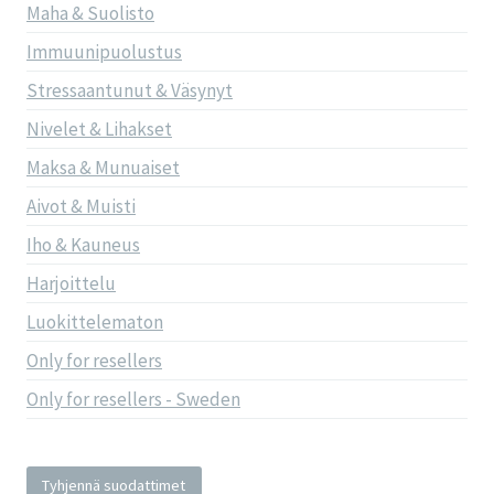
Maha & Suolisto
Immuunipuolustus
Stressaantunut & Väsynyt
Nivelet & Lihakset
Maksa & Munuaiset
Aivot & Muisti
Iho & Kauneus
Harjoittelu
Luokittelematon
Only for resellers
Only for resellers - Sweden
Tyhjennä suodattimet