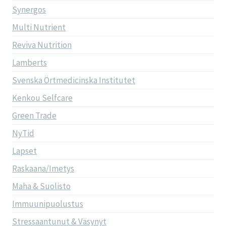
Synergos
Multi Nutrient
Reviva Nutrition
Lamberts
Svenska Örtmedicinska Institutet
Kenkou Selfcare
Green Trade
NyTid
Lapset
Raskaana/Imetys
Maha & Suolisto
Immuunipuolustus
Stressaantunut & Väsynyt