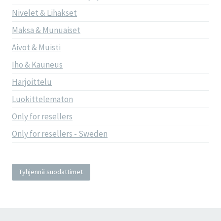
Nivelet & Lihakset
Maksa & Munuaiset
Aivot & Muisti
Iho & Kauneus
Harjoittelu
Luokittelematon
Only for resellers
Only for resellers - Sweden
Tyhjennä suodattimet