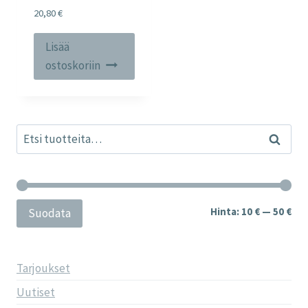
20,80
€
Lisää
ostoskoriin
Etsi:
Haku
Min
Mak
Hinta:
10 €
—
50 €
Suodata
Tarjoukset
Uutiset