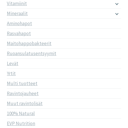
Vitamiinit
Mineraalit
Aminohapot
Rasvahapot
Maitohappobakteerit
Ruoansulatusentsyymit
Levät
Yrtit
Multi tuotteet
Ravintojauheet
Muut ravintolisät
100% Natural
EVP Nutrition