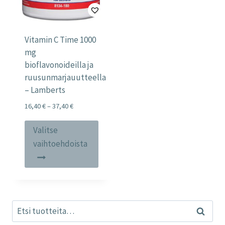
Vitamin C Time 1000
mg
bioflavonoideilla ja
ruusunmarjauutteella
– Lamberts
Price
16,40
€
–
37,40
€
range:
Tällä
16,40 €
Valitse
tuotteella
through
vaihtoehdoista
37,40 €
on
useampi
muunnelma.
Voit
Etsi:
tehdä
Haku
valinnat