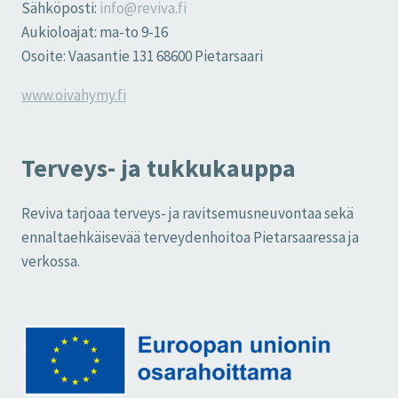
Sähköposti:
info@reviva.fi
Aukioloajat: ma-to 9-16
Osoite: Vaasantie 131 68600 Pietarsaari
www.oivahymy.fi
Terveys- ja tukkukauppa
Reviva tarjoaa terveys- ja ravitsemusneuvontaa sekä
ennaltaehkäisevää terveydenhoitoa Pietarsaaressa ja
verkossa.