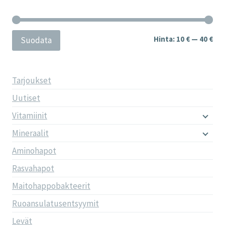
tuotteen
sivulla.
Min
Mak
Hinta:
10 €
—
40 €
Suodata
Tarjoukset
Uutiset
Vitamiinit
Mineraalit
Aminohapot
Rasvahapot
Maitohappobakteerit
Ruoansulatusentsyymit
Levät