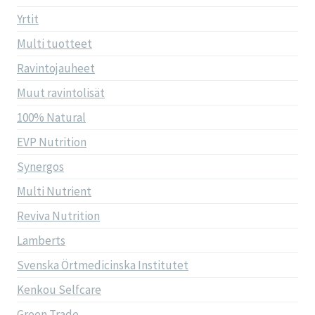
Yrtit
Multi tuotteet
Ravintojauheet
Muut ravintolisät
100% Natural
EVP Nutrition
Synergos
Multi Nutrient
Reviva Nutrition
Lamberts
Svenska Örtmedicinska Institutet
Kenkou Selfcare
Green Trade