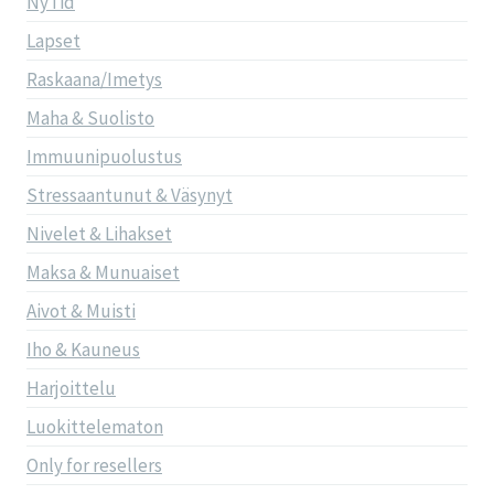
NyTid
Lapset
Raskaana/Imetys
Maha & Suolisto
Immuunipuolustus
Stressaantunut & Väsynyt
Nivelet & Lihakset
Maksa & Munuaiset
Aivot & Muisti
Iho & Kauneus
Harjoittelu
Luokittelematon
Only for resellers