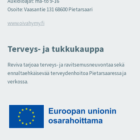
Aukioloajat: ma-to 9-16
Osoite: Vaasantie 131 68600 Pietarsaari
www.oivahymy.fi
Terveys- ja tukkukauppa
Reviva tarjoaa terveys- ja ravitsemusneuvontaa sekä
ennaltaehkäisevää terveydenhoitoa Pietarsaaressa ja
verkossa.