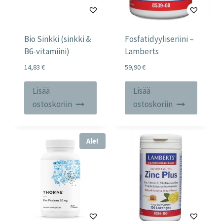
Bio Sinkki (sinkki &
Fosfatidyyliseriini –
B6-vitamiini)
Lamberts
14,83
€
59,90
€
Lisää
Lisää
ostoskoriin
ostoskoriin
Ale!