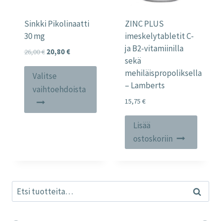
Sinkki Pikolinaatti
ZINC PLUS
30 mg
imeskelytabletit C-
ja B2-vitamiinilla
Alkuperäinen
Nykyinen
26,00
€
20,80
€
sekä
hinta
hinta
Tällä
mehiläispropoliksella
oli:
on:
Valitse
tuotteella
– Lamberts
26,00 €.
20,80 €.
vaihtoehdoista
on
15,75
€
useampi
Lisää
muunnelma.
ostoskoriin
Voit
tehdä
valinnat
tuotteen
Etsi:
Haku
sivulla.