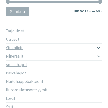
Min
Mak
Hinta:
10 €
—
60 €
Suodata
Tarjoukset
Uutiset
Vitamiinit
Mineraalit
Aminohapot
Rasvahapot
Maitohappobakteerit
Ruoansulatusentsyymit
Levät
Yrtit