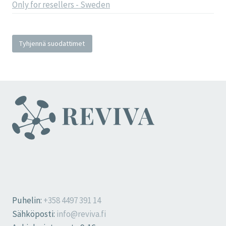
Only for resellers - Sweden
Tyhjennä suodattimet
Puhelin:
+358 4497 391 14
Sähköposti:
info@reviva.fi