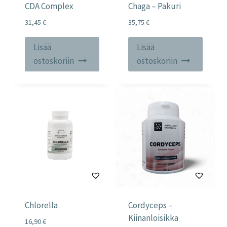
CDA Complex
Chaga – Pakuri
31,45
€
35,75
€
Lisää
Lisää
ostoskoriin
ostoskoriin
Chlorella
Cordyceps –
Kiinanloisikka
16,90
€