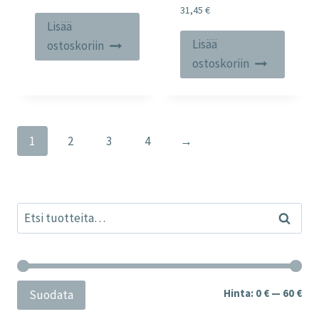
31,45
€
Lisää
Lisää
ostoskoriin
ostoskoriin
1
2
3
4
→
Etsi:
Haku
Min
Mak
Hinta:
0 €
—
60 €
Suodata