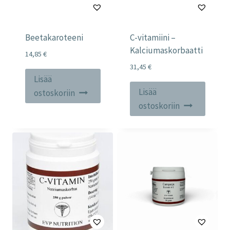
Beetakaroteeni
C-vitamiini –
Kalciumaskorbaatti
14,85
€
31,45
€
Lisää
Lisää
ostoskoriin
ostoskoriin