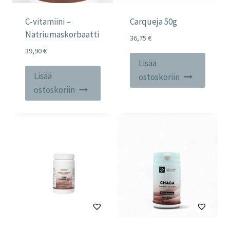
C-vitamiini –
Carqueja 50g
Natriumaskorbaatti
36,75
€
39,90
€
Lisää
Lisää
ostoskoriin
ostoskoriin