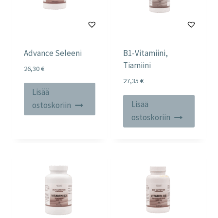
Advance Seleeni
B1-Vitamiini,
Tiamiini
26,30
€
27,35
€
Lisää
Lisää
ostoskoriin
ostoskoriin