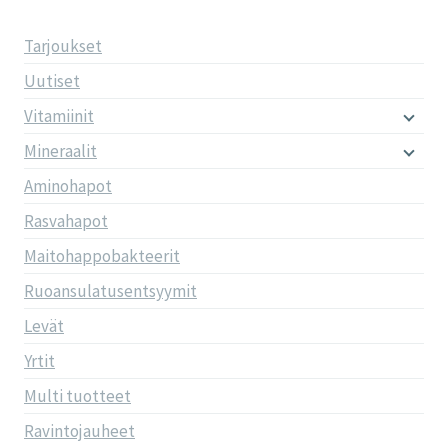
Tarjoukset
Uutiset
Vitamiinit
Mineraalit
Aminohapot
Rasvahapot
Maitohappobakteerit
Ruoansulatusentsyymit
Levät
Yrtit
Multi tuotteet
Ravintojauheet