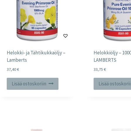
Helokki- ja Tähtikukkaöljy –
Helokkiöljy – 100
Lamberts
LAMBERTS
37,40
€
33,75
€
Lisää ostoskoriin
Lisää ostoskori