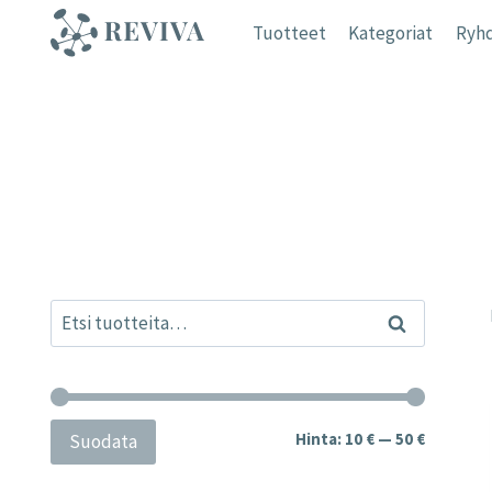
Siirry
Tuotteet
Kategoriat
Ryhd
sisältöön
Etsi:
Haku
Minimihi
Maksimih
Hinta:
10 €
—
50 €
Suodata