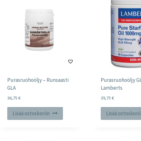
tehdä
valinnat
tuotteen
sivulla.
Purasruohoöljy – Runsaasti
Purasruohoöljy G
GLA
Lamberts
36,75
€
39,75
€
Lisää ostoskoriin
Lisää ostoskori