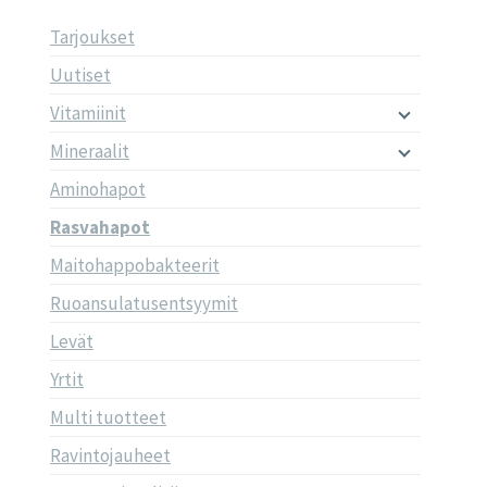
Tarjoukset
Uutiset
Vitamiinit
Mineraalit
Aminohapot
Rasvahapot
Maitohappobakteerit
Ruoansulatusentsyymit
Levät
Yrtit
Multi tuotteet
Ravintojauheet