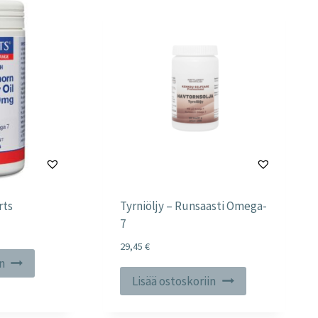
rts
Tyrniöljy – Runsaasti Omega-
7
29,45
€
in
Lisää ostoskoriin