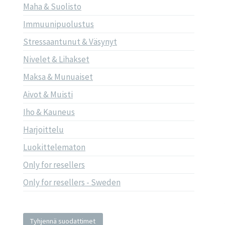
Maha & Suolisto
Immuunipuolustus
Stressaantunut & Väsynyt
Nivelet & Lihakset
Maksa & Munuaiset
Aivot & Muisti
Iho & Kauneus
Harjoittelu
Luokittelematon
Only for resellers
Only for resellers - Sweden
Tyhjennä suodattimet