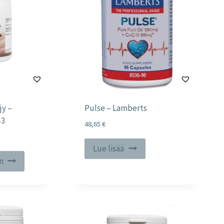
jy –
Pulse – Lamberts
-3
48,65
€
Lue lisää
in