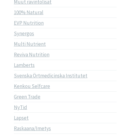
Muut ravintolisät
100% Natural
EVP Nutrition
Synergos
Multi Nutrient
Reviva Nutrition
Lamberts
Svenska Örtmedicinska Institutet
Kenkou Selfcare
Green Trade
NyTid
Lapset
Raskaana/Imetys