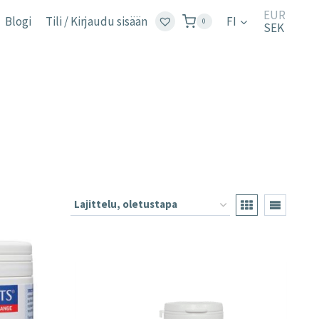
EUR
Blogi
Tili / Kirjaudu sisään
FI
0
SEK