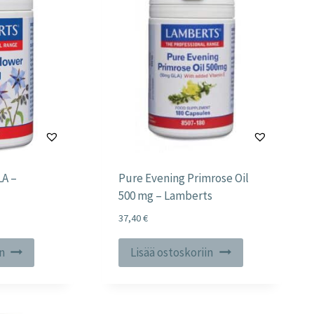
LA –
Pure Evening Primrose Oil
500 mg – Lamberts
37,40
€
in
Lisää ostoskoriin