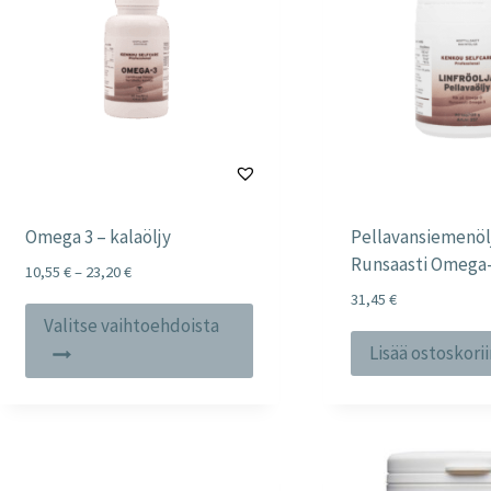
Omega 3 – kalaöljy
Pellavansiemenöl
Runsaasti Omega
Price
10,55
€
–
23,20
€
range:
31,45
€
Tällä
10,55 €
Valitse vaihtoehdoista
tuotteella
through
Lisää ostoskori
23,20 €
on
useampi
muunnelma.
Voit