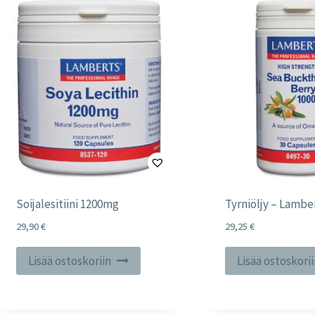
Soijalesitiini 1200mg
Tyrniöljy – Lambe
29,90
€
29,25
€
Lisää ostoskoriin
Lisää ostoskori