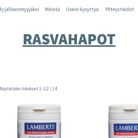
y jälleenmyyjäksi
Meistä
Usein kysyttyä
Yhteystiedot
RASVAHAPOT
Näytetään tulokset 1–12 / 14
nta
inta