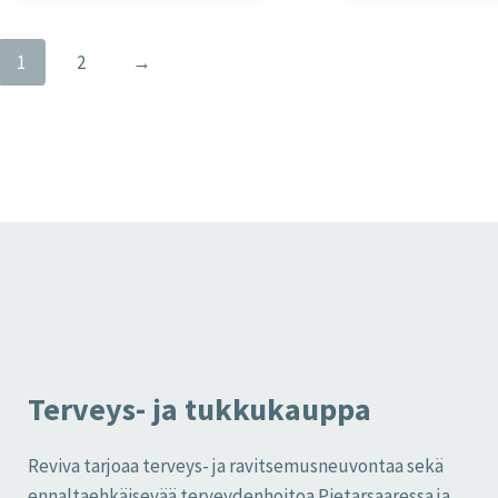
1
2
→
Terveys- ja tukkukauppa
Reviva tarjoaa terveys- ja ravitsemusneuvontaa sekä
ennaltaehkäisevää terveydenhoitoa Pietarsaaressa ja