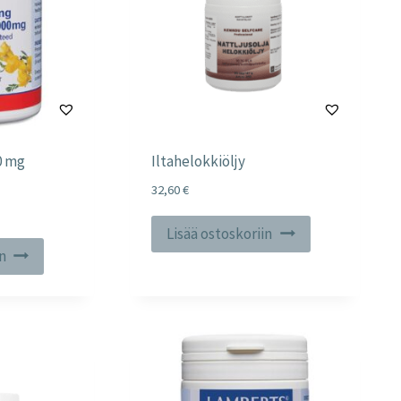
0 mg
Iltahelokkiöljy
32,60
€
Lisää ostoskoriin
in