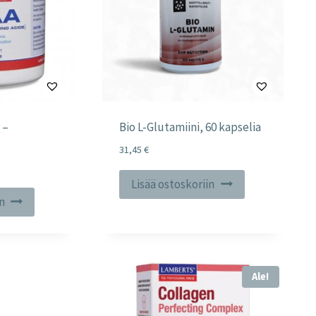
 –
Bio L-Glutamiini, 60 kapselia
31,45
€
Lisää ostoskoriin
in
Ale!