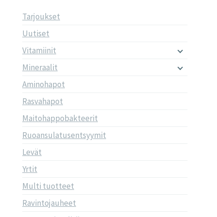
Tarjoukset
Uutiset
Vitamiinit
Mineraalit
Aminohapot
Rasvahapot
Maitohappobakteerit
Ruoansulatusentsyymit
Levät
Yrtit
Multi tuotteet
Ravintojauheet