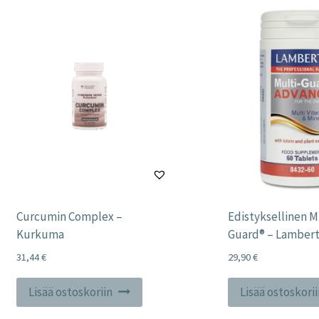
Voit
tehdä
valinnat
tuotteen
sivulla.
Curcumin Complex –
Edistyksellinen M
Kurkuma
Guard® – Lambert
31,44
€
29,90
€
Lisää ostoskoriin
Lisää ostoskori