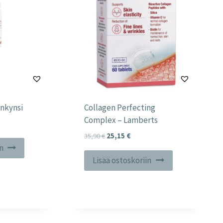
ankynsi
Collagen Perfecting
Complex – Lamberts
Alkuperäinen
Nykyinen
35,90
€
25,15
€
in
hinta
hinta
oli:
on:
Lisää ostoskoriin
35,90 €.
25,15 €.