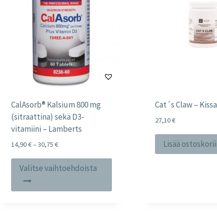
CalAsorb® Kalsium 800 mg
Cat´s Claw – Kiss
(sitraattina) sekä D3-
27,10
€
vitamiini – Lamberts
Lisää ostoskori
Price
14,90
€
–
30,75
€
range:
Tällä
14,90 €
Valitse vaihtoehdoista
tuotteella
through
30,75 €
on
useampi
muunnelma.