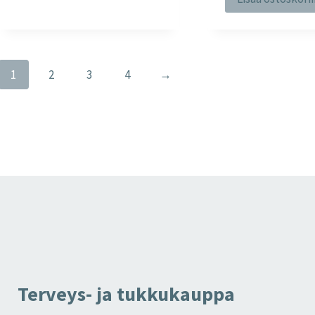
1
2
3
4
→
Terveys- ja tukkukauppa