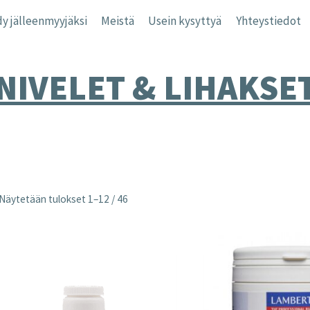
y jälleenmyyjäksi
Meistä
Usein kysyttyä
Yhteystiedot
NIVELET & LIHAKSE
Näytetään tulokset 1–12 / 46
nta
inta