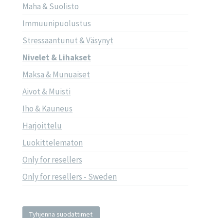
Maha & Suolisto
Immuunipuolustus
Stressaantunut & Väsynyt
Nivelet & Lihakset
Maksa & Munuaiset
Aivot & Muisti
Iho & Kauneus
Harjoittelu
Luokittelematon
Only for resellers
Only for resellers - Sweden
Tyhjennä suodattimet