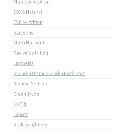
Muut ravintolisät
100% Natural
EVP Nutrition
Synergos
Multi Nutrient
Reviva Nutrition
Lamberts
Svenska Örtmedicinska Institutet
Kenkou Selfcare
Green Trade
NyTid
Lapset
Raskaana/Imetys