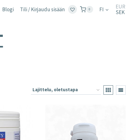
EUR
Blogi
Tili / Kirjaudu sisään
FI
0
SEK
T