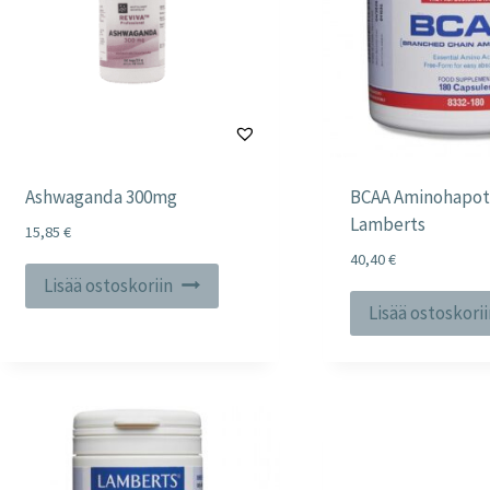
Ashwaganda 300mg
BCAA Aminohapot
Lamberts
15,85
€
40,40
€
Lisää ostoskoriin
Lisää ostoskori