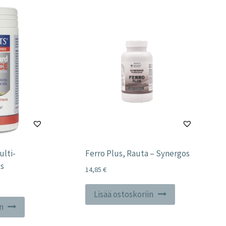
ulti-
Ferro Plus, Rauta – Synergos
s
14,85
€
Lisää ostoskoriin
in