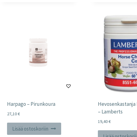
Harpago – Pirunkoura
Hevosenkastanja
– Lamberts
27,10
€
19,40
€
Lisää ostoskoriin
Lisää ostoskori