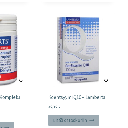
 Kompleksi
Koentsyymi Q10 – Lamberts
50,90
€
Lisää ostoskoriin
in