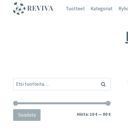
Siirry
Tuotteet
Kategoriat
Ryhd
sisältöön
Etsi:
Haku
Minimihi
Maksimih
Hinta:
10 €
—
80 €
Suodata