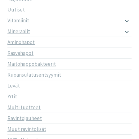
Uutiset
Vitamiinit
Mineraalit
Aminohapot
Rasvahapot
Maitohappobakteerit
Ruoansulatusentsyymit
Levät
Yrtit
Multi tuotteet
Ravintojauheet
Muut ravintolisät