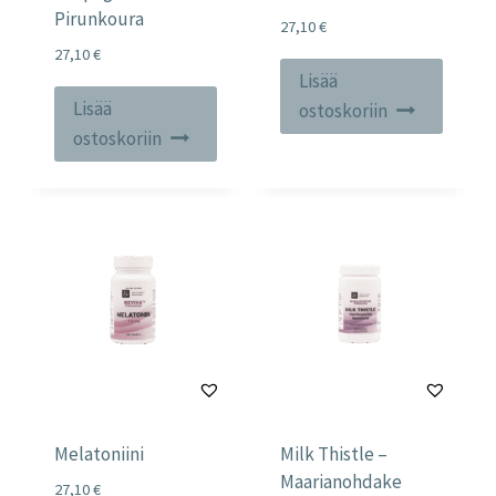
Pirunkoura
27,10
€
27,10
€
Lisää
Lisää
ostoskoriin
ostoskoriin
Melatoniini
Milk Thistle –
Maarianohdake
27,10
€