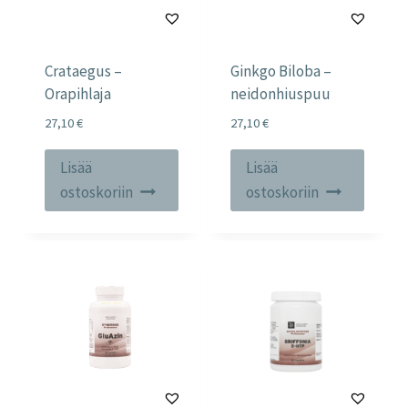
Crataegus –
Ginkgo Biloba –
Orapihlaja
neidonhiuspuu
27,10
€
27,10
€
Lisää
Lisää
ostoskoriin
ostoskoriin