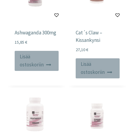
Ashwaganda 300mg
Cat´s Claw –
Kissankynsi
15,85
€
27,10
€
Lisää
Lisää
ostoskoriin
ostoskoriin