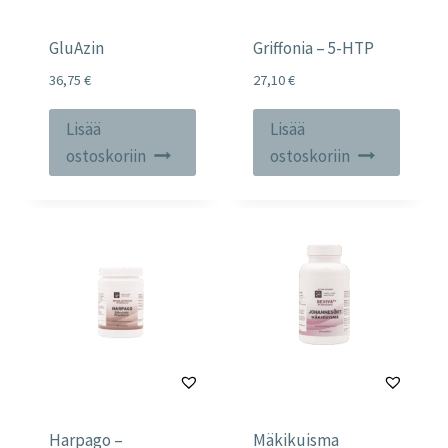
GluAzin
Griffonia – 5-HTP
36,75
€
27,10
€
Lisää
Lisää
ostoskoriin
ostoskoriin
Harpago –
Mäkikuisma