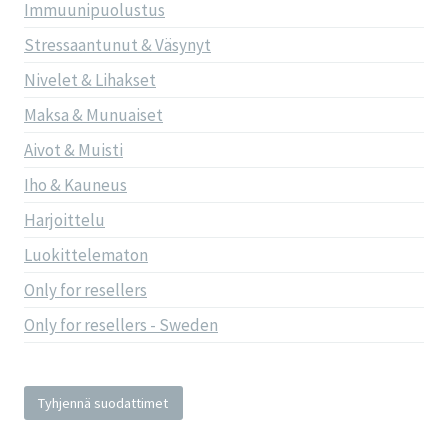
Immuunipuolustus
Stressaantunut & Väsynyt
Nivelet & Lihakset
Maksa & Munuaiset
Aivot & Muisti
Iho & Kauneus
Harjoittelu
Luokittelematon
Only for resellers
Only for resellers - Sweden
Tyhjennä suodattimet