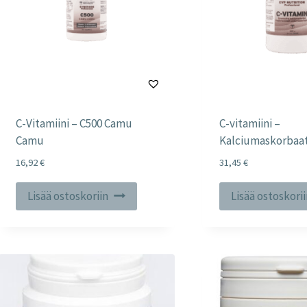
C-Vitamiini – C500 Camu
C-vitamiini –
Camu
Kalciumaskorbaat
16,92
€
31,45
€
Lisää ostoskoriin
Lisää ostoskori