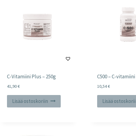
C-Vitamiini Plus – 250g
C500 – C-vitamiini
41,90
€
10,54
€
Lisää ostoskoriin
Lisää ostoskori