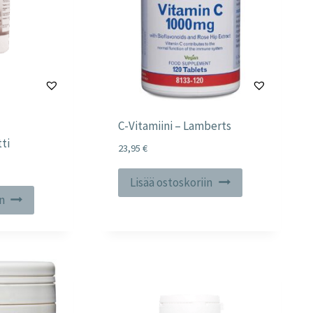
C-Vitamiini – Lamberts
ti
23,95
€
Lisää ostoskoriin
in