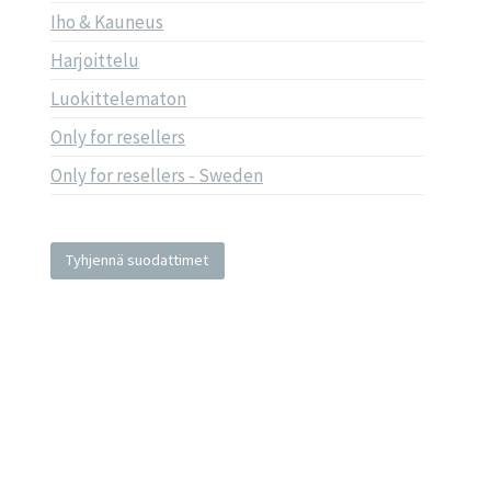
Iho & Kauneus
Harjoittelu
Luokittelematon
Only for resellers
Only for resellers - Sweden
Tyhjennä suodattimet