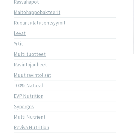
Rasvahapot
Maitohappobakteerit
Ruoansulatusentsyymit
Levät
Yrtit
Multi tuotteet
Ravintojauheet
Muut ravintolisät
100% Natural
EVP Nutrition
Synergos
Multi Nutrient
Reviva Nutrition