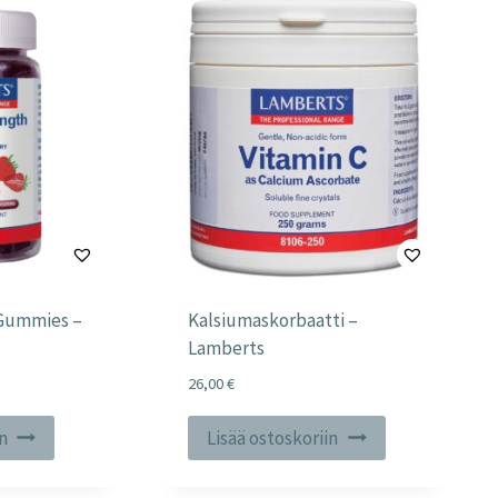
Gummies –
Kalsiumaskorbaatti –
Lamberts
26,00
€
in
Lisää ostoskoriin