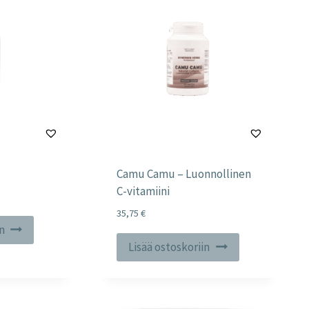
Camu Camu – Luonnollinen
C-vitamiini
35,75
€
in
Lisää ostoskoriin