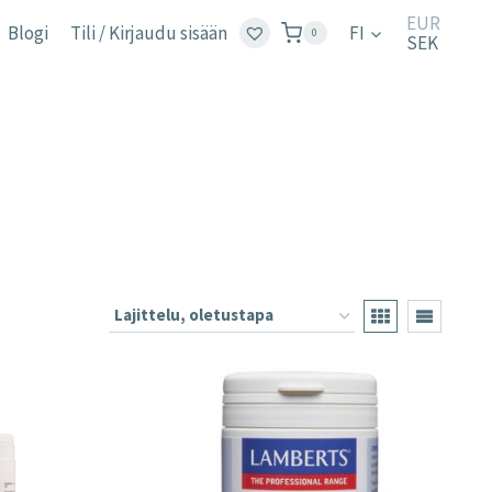
EUR
Blogi
Tili / Kirjaudu sisään
FI
0
SEK