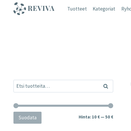
Siirry
Tuotteet
Kategoriat
Ryhd
sisältöön
Etsi:
Haku
Minimihi
Maksimih
Hinta:
10 €
—
50 €
Suodata