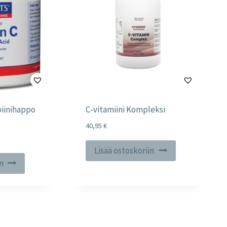
biinihappo
C-vitamiini Kompleksi
40,95
€
Lisää ostoskoriin
in