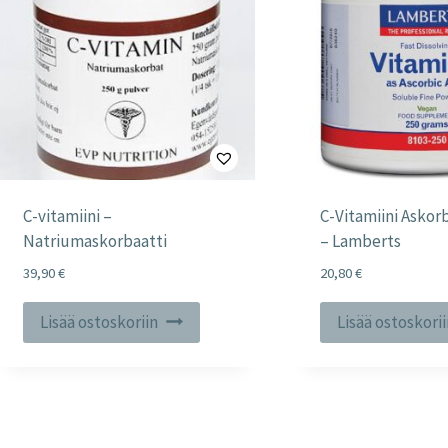
C-vitamiini –
C-Vitamiini Askor
Natriumaskorbaatti
– Lamberts
39,90
€
20,80
€
Lisää ostoskoriin
Lisää ostoskori