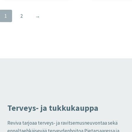
1
2
→
Terveys- ja tukkukauppa
Reviva tarjoaa terveys- ja ravitsemusneuvontaa sekä
ennaltaehkäisevää terveydenhoitoa Pietarsaaressa ja