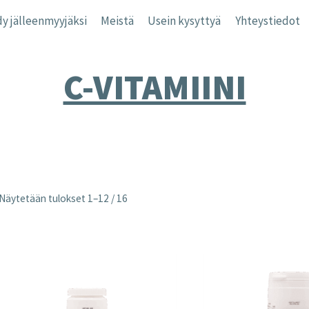
y jälleenmyyjäksi
Meistä
Usein kysyttyä
Yhteystiedot
C-VITAMIINI
Näytetään tulokset 1–12 / 16
nta
inta