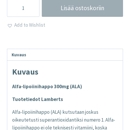
Alfa-
Lisää ostoskoriin
lipoiinihappo
300mg
Add to Wishlist
määrä
Kuvaus
Kuvaus
Alfa-lipoiinihappo 300mg (ALA)
Tuotetiedot Lamberts
Alfa-lipoiinihappo (ALA) kutsutaan joskus
oikeutetusti superantioxidantiksi numero 1. Alfa-
lipoiinihappo ei ole teknisesti vitamiini, koska