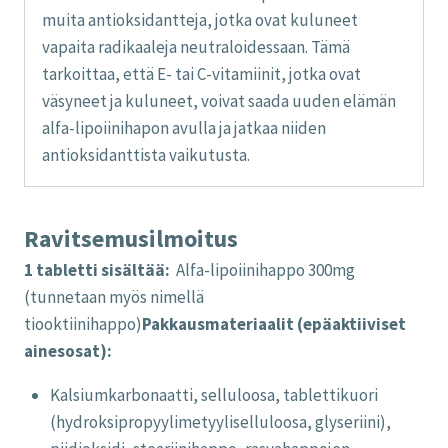
muita antioksidantteja, jotka ovat kuluneet
vapaita radikaaleja neutraloidessaan. Tämä
tarkoittaa, että E- tai C-vitamiinit, jotka ovat
väsyneet ja kuluneet, voivat saada uuden elämän
alfa-lipoiinihapon avulla ja jatkaa niiden
antioksidanttista vaikutusta.
Ravitsemusilmoitus
1 tabletti sisältää:
Alfa-lipoiinihappo 300mg
(tunnetaan myös nimellä
tiooktiinihappo)
Pakkausmateriaalit (epäaktiiviset
ainesosat):
Kalsiumkarbonaatti, selluloosa, tablettikuori
(hydroksipropyylimetyyliselluloosa, glyseriini),