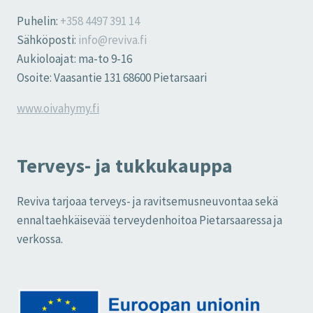
Puhelin:
+358 4497 391 14
Sähköposti:
info@reviva.fi
Aukioloajat: ma-to 9-16
Osoite: Vaasantie 131 68600 Pietarsaari
www.oivahymy.fi
Terveys- ja tukkukauppa
Reviva tarjoaa terveys- ja ravitsemusneuvontaa sekä
ennaltaehkäisevää terveydenhoitoa Pietarsaaressa ja
verkossa.