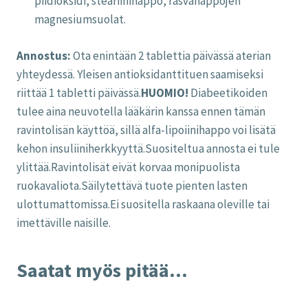
piidioksidi, steariinihappo, rasvahappojen
magnesiumsuolat.
Annostus:
Ota enintään 2 tablettia päivässä aterian
yhteydessä.
Yleisen antioksidanttituen saamiseksi
riittää 1 tabletti päivässä.
HUOMIO!
Diabeetikoiden
tulee aina neuvotella lääkärin kanssa ennen tämän
ravintolisän käyttöä, sillä alfa-lipoiinihappo voi lisätä
kehon insuliiniherkkyyttä.Suositeltua annosta ei tule
ylittää.Ravintolisät eivät korvaa monipuolista
ruokavaliota.Säilytettävä tuote pienten lasten
ulottumattomissa.Ei suositella raskaana oleville tai
imettäville naisille.
Saatat myös pitää...