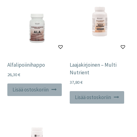
Alfalipoiinihappo
Laajakirjoinen – Multi
Nutrient
26,30
€
37,80
€
Lisää ostoskoriin
Lisää ostoskoriin