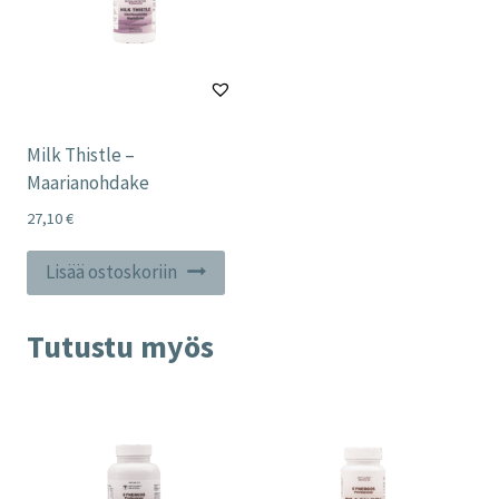
Milk Thistle –
Maarianohdake
27,10
€
Lisää ostoskoriin
Tutustu myös