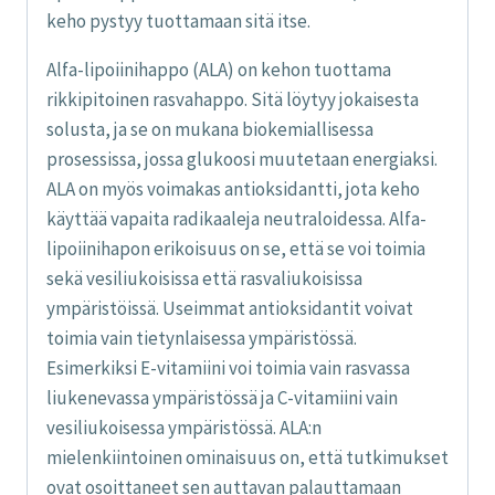
keho pystyy tuottamaan sitä itse.
Alfa-lipoiinihappo (ALA) on kehon tuottama
rikkipitoinen rasvahappo. Sitä löytyy jokaisesta
solusta, ja se on mukana biokemiallisessa
prosessissa, jossa glukoosi muutetaan energiaksi.
ALA on myös voimakas antioksidantti, jota keho
käyttää vapaita radikaaleja neutraloidessa. Alfa-
lipoiinihapon erikoisuus on se, että se voi toimia
sekä vesiliukoisissa että rasvaliukoisissa
ympäristöissä. Useimmat antioksidantit voivat
toimia vain tietynlaisessa ympäristössä.
Esimerkiksi E-vitamiini voi toimia vain rasvassa
liukenevassa ympäristössä ja C-vitamiini vain
vesiliukoisessa ympäristössä. ALA:n
mielenkiintoinen ominaisuus on, että tutkimukset
ovat osoittaneet sen auttavan palauttamaan