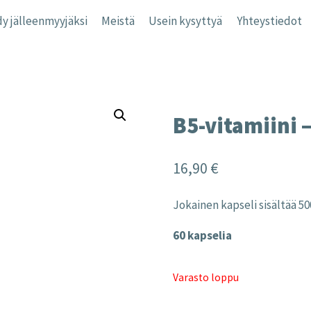
y jälleenmyyjäksi
Meistä
Usein kysyttyä
Yhteystiedot
B5-vitamiini 
16,90
€
Jokainen kapseli sisältää 5
60 kapselia
Varasto loppu