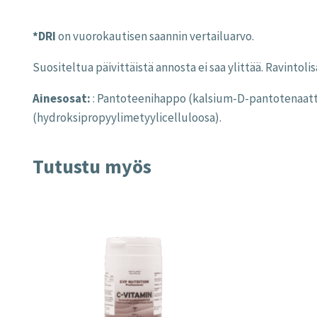
*DRI
on vuorokautisen saannin vertailuarvo.
Suositeltua päivittäistä annosta ei saa ylittää. Ravinto
Ainesosat:
: Pantoteenihappo (kalsium-D-pantotenaatti
(hydroksipropyylimetyylicelluloosa).
Tutustu myös