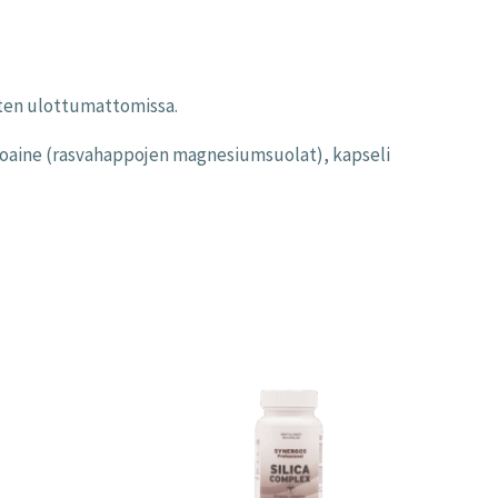
asten ulottumattomissa.
toaine (rasvahappojen magnesiumsuolat), kapseli