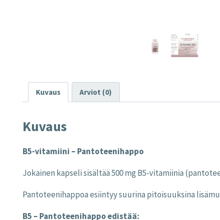
Kuvaus
Arviot (0)
Kuvaus
B5-vitamiini – Pantoteenihappo
Jokainen kapseli sisältää 500 mg B5-vitamiinia (pantote
Pantoteenihappoa esiintyy suurina pitoisuuksina lisämu
B5 – Pantoteenihappo edistää: