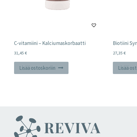
C-vitamiini – Kalciumaskorbaatti
Biotiini Sy
31,45
€
27,35
€
Lisää ostoskoriin
Lisää os