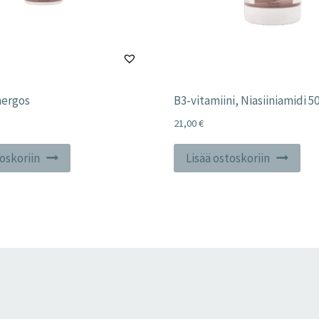
nergos
B3-vitamiini, Niasiiniamidi 5
21,00
€
toskoriin
Lisää ostoskoriin