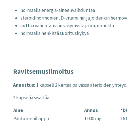
normaalia energia-aineenvaihduntaa
steroidihormonien, D-vitamiinin ja joidenkin hermov
auttaa vähentämään väsymystä ja uupumusta
normaalia henkistä suorituskykyä
Ravitsemusilmoitus
Annostus:
1 kapseli 2 kertaa päivässä aterioiden yhteyd
2 kapselia sisältää:
Aine
Annos
*D
Pantoteenihappo
1 000 mg
16 