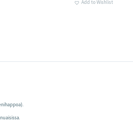
Add to Wishlist
enihappoa).
nuaisissa.