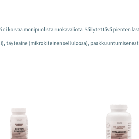
lisä ei korvaa monipuolista ruokavaliota. Säilytettävä pienten l
), täyteaine (mikrokiteinen selluloosa), paakkuuntumisenes