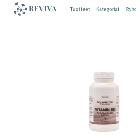
Siirry
Tuotteet
Kategoriat
Ryhd
sisältöön