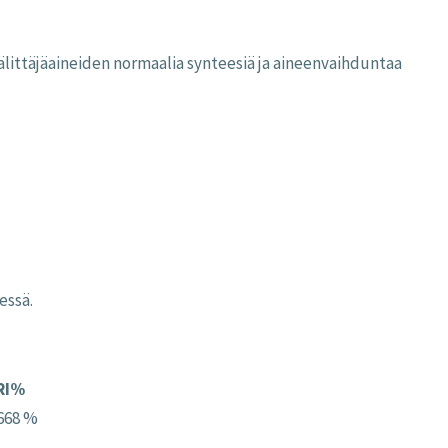
älittäjäaineiden normaalia synteesiä ja aineenvaihduntaa
essä.
RI%
668 %