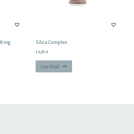
00 mg
Silica Complex
14,85
€
Lue lisää