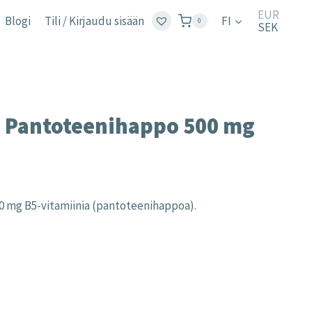
EUR
Blogi
Tili / Kirjaudu sisään
FI
0
SEK
– Pantoteenihappo 500 mg
00 mg B5-vitamiinia (pantoteenihappoa).