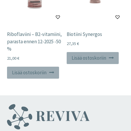
Riboflaviini – B2-vitamiini,
Biotiini Synergos
parasta ennen 12-2025 -50
27,35
€
%
Lisää ostoskoriin
21,00
€
Lisää ostoskoriin