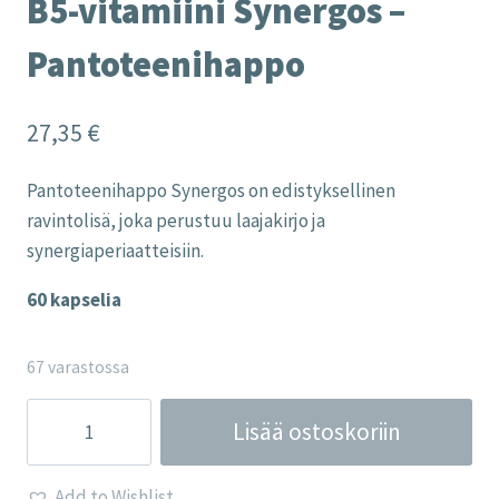
B5-vitamiini Synergos –
Pantoteenihappo
27,35
€
Pantoteenihappo Synergos on edistyksellinen
ravintolisä, joka perustuu laajakirjo ja
synergiaperiaatteisiin.
60 kapselia
67 varastossa
B5-
Lisää ostoskoriin
vitamiini
Synergos
Add to Wishlist