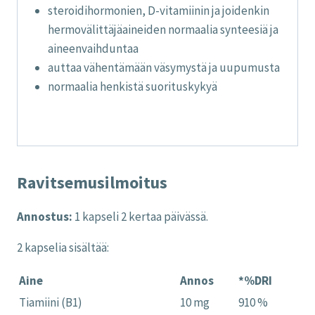
steroidihormonien, D-vitamiinin ja joidenkin
hermovälittäjäaineiden normaalia synteesiä ja
aineenvaihduntaa
auttaa vähentämään väsymystä ja uupumusta
normaalia henkistä suorituskykyä
Ravitsemusilmoitus
Annostus:
1 kapseli 2 kertaa päivässä.
2 kapselia sisältää:
Aine
Annos
*%DRI
Tiamiini (B1)
10 mg
910 %