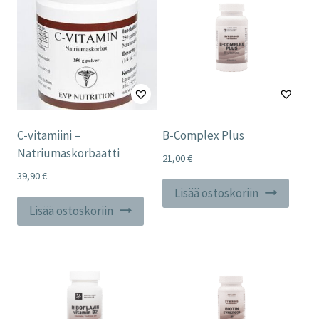
C-vitamiini –
B-Complex Plus
Natriumaskorbaatti
21,00
€
39,90
€
Lisää ostoskoriin
Lisää ostoskoriin