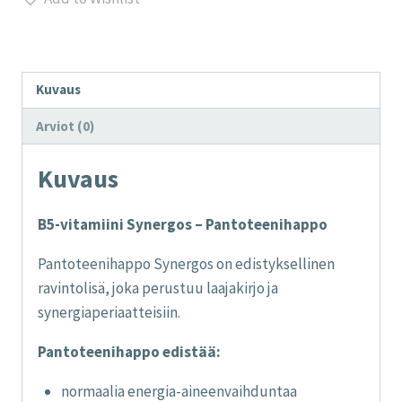
-
Pantoteenihappo
määrä
Kuvaus
Arviot (0)
Kuvaus
B5-vitamiini Synergos – Pantoteenihappo
Pantoteenihappo Synergos on edistyksellinen
ravintolisä, joka perustuu laajakirjo ja
synergiaperiaatteisiin.
Pantoteenihappo edistää:
normaalia energia-aineenvaihduntaa