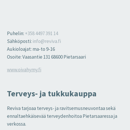
Puhelin:
+358 4497 391 14
Sähköposti:
info@reviva.fi
Aukioloajat: ma-to 9-16
Osoite: Vaasantie 131 68600 Pietarsaari
www.oivahymy.fi
Terveys- ja tukkukauppa
Reviva tarjoaa terveys- ja ravitsemusneuvontaa sekä
ennaltaehkäisevää terveydenhoitoa Pietarsaaressa ja
verkossa.