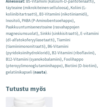
Ainesosat:
B5-Vitamiini (kalsium-D-pantotenaatti),
täyteaine (mikrokiteinen selluloosa), Koliini (L-
koliinibitartraatti), B3-Vitamiini (nikotiiniamidi),
Inositoli, PABA (P-Aminobentsoehappo),
Paakkuuntumisenestoaine (rasvahappojen
magnesiumsuolat), Sinkki (sinkkisitraatti), E-vitamiini
(dl-alfatokoferyyliasetaatti), Tiamiini
(tiamiinimononitraatti), B6-Vitamiini
(pyridoksiinihydrokloridi), B2-Vitamiini (riboflaviini),
B12-Vitamiini (syanokobalamiini), Foolihappo
(pteroyylimonoglutamiinihappo), Biotiini (D-biotiini),
gelatiinikapseli (
nauta
).
Tutustu myös