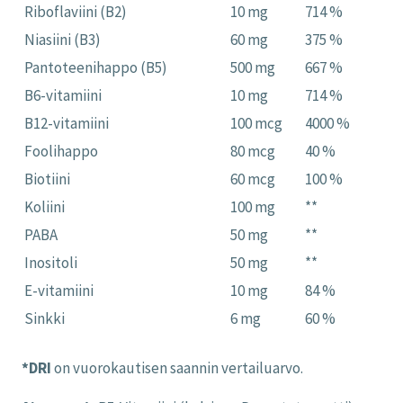
Riboflaviini (B2)
10 mg
714 %
Niasiini (B3)
60 mg
375 %
Pantoteenihappo (B5)
500 mg
667 %
B6-vitamiini
10 mg
714 %
B12-vitamiini
100 mcg
4000 %
Foolihappo
80 mcg
40 %
Biotiini
60 mcg
100 %
Koliini
100 mg
**
PABA
50 mg
**
Inositoli
50 mg
**
E-vitamiini
10 mg
84 %
Sinkki
6 mg
60 %
*DRI
on vuorokautisen saannin vertailuarvo.