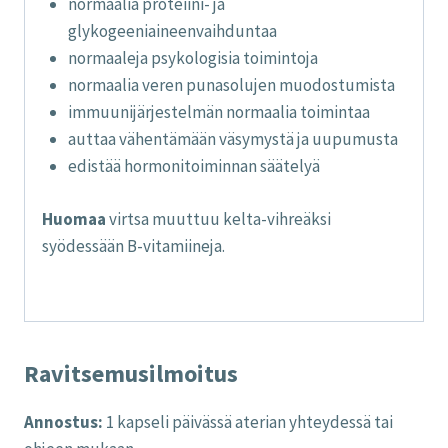
normaalia proteiini- ja
glykogeeniaineenvaihduntaa
normaaleja psykologisia toimintoja
normaalia veren punasolujen muodostumista
immuunijärjestelmän normaalia toimintaa
auttaa vähentämään väsymystä ja uupumusta
edistää hormonitoiminnan säätelyä
Huomaa
virtsa muuttuu kelta-vihreäksi
syödessään B-vitamiineja.
Ravitsemusilmoitus
Annostus:
1 kapseli päivässä aterian yhteydessä tai