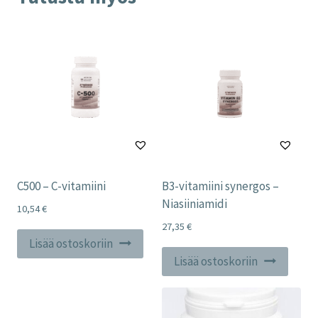
C500 – C-vitamiini
B3-vitamiini synergos –
Niasiiniamidi
10,54
€
27,35
€
Lisää ostoskoriin
Lisää ostoskoriin