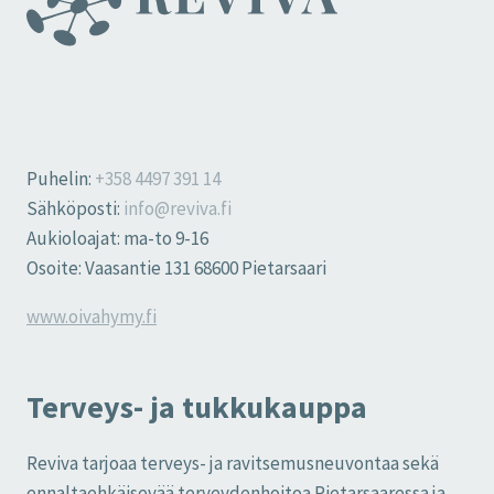
Puhelin:
+358 4497 391 14
Sähköposti:
info@reviva.fi
Aukioloajat: ma-to 9-16
Osoite: Vaasantie 131 68600 Pietarsaari
www.oivahymy.fi
Terveys- ja tukkukauppa
Reviva tarjoaa terveys- ja ravitsemusneuvontaa sekä
ennaltaehkäisevää terveydenhoitoa Pietarsaaressa ja