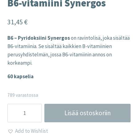
B6-vitamiini Synergos
31,45
€
B6 – Pyridoksiini Synergos
on ravintolisä, joka sisältää
B6-vitamiinia. Se sisältää kaikkien B-vitamiinien
perusyhdistelmän, jossa B6-vitamiinin annos on
korkeampi.
60 kapselia
789 varastossa
B6-
Lisää ostoskoriin
vitamiini
Synergos
Add to Wishlist
määrä