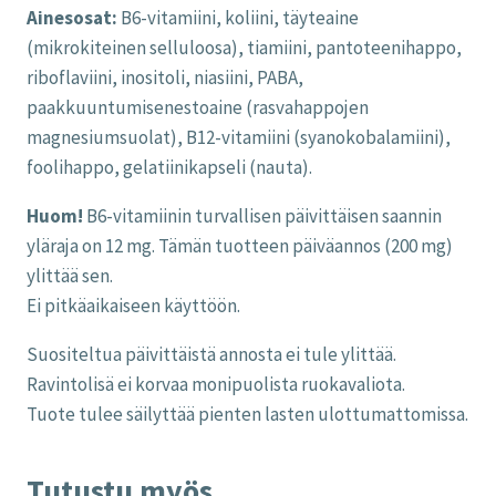
Ainesosat:
B6-vitamiini, koliini, täyteaine
(mikrokiteinen selluloosa), tiamiini, pantoteenihappo,
riboflaviini, inositoli, niasiini, PABA,
paakkuuntumisenestoaine (rasvahappojen
magnesiumsuolat), B12-vitamiini (syanokobalamiini),
foolihappo, gelatiinikapseli (nauta).
Huom!
B6-vitamiinin turvallisen päivittäisen saannin
yläraja on 12 mg. Tämän tuotteen päiväannos (200 mg)
ylittää sen.
Ei pitkäaikaiseen käyttöön.
Suositeltua päivittäistä annosta ei tule ylittää.
Ravintolisä ei korvaa monipuolista ruokavaliota.
Tuote tulee säilyttää pienten lasten ulottumattomissa.
Tutustu myös