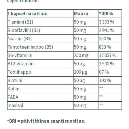
ohjeen mukaan.
1 kapseli sisältää:
Määrä
*DRI%
Tiamiini (B1)
50 mg
3 333 %
Riboflaviini (B2)
50 mg
2 941 %
Niasiini (B3)
50 mg
250 %
Pantoteenihappo (B5)
50 mg
833 %
B6-vitamiini
250 mg
17 857 %
B12-vitamiini
50 µg
2 500 %
Foolihappo
200 µg
67 %
Biotiini
50 µg
100 %
Koliini
50 mg
**
PABA
50 mg
**
Inositoli
50 mg
**
*DRI = päivittäinen saantisuositus.