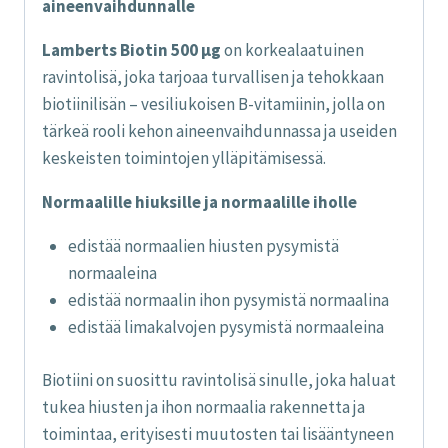
aineenvaihdunnalle
Lamberts Biotin 500 µg
on korkealaatuinen
ravintolisä, joka tarjoaa turvallisen ja tehokkaan
biotiinilisän – vesiliukoisen B-vitamiinin, jolla on
tärkeä rooli kehon aineenvaihdunnassa ja useiden
keskeisten toimintojen ylläpitämisessä.
Normaalille hiuksille ja normaalille iholle
edistää normaalien hiusten pysymistä
normaaleina
edistää normaalin ihon pysymistä normaalina
edistää limakalvojen pysymistä normaaleina
Biotiini on suosittu ravintolisä sinulle, joka haluat
tukea hiusten ja ihon normaalia rakennetta ja
toimintaa, erityisesti muutosten tai lisääntyneen