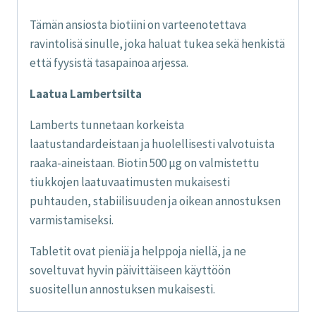
Tämän ansiosta biotiini on varteenotettava
ravintolisä sinulle, joka haluat tukea sekä henkistä
että fyysistä tasapainoa arjessa.
Laatua Lambertsilta
Lamberts tunnetaan korkeista
laatustandardeistaan ja huolellisesti valvotuista
raaka-aineistaan. Biotin 500 µg on valmistettu
tiukkojen laatuvaatimusten mukaisesti
puhtauden, stabiilisuuden ja oikean annostuksen
varmistamiseksi.
Tabletit ovat pieniä ja helppoja niellä, ja ne
soveltuvat hyvin päivittäiseen käyttöön
suositellun annostuksen mukaisesti.