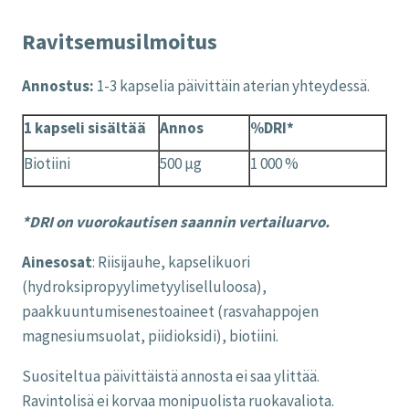
Ravitsemusilmoitus
Annostus:
1-3 kapselia päivittäin aterian yhteydessä.
1 kapseli sisältää
Annos
%DRI*
Biotiini
500 µg
1 000 %
*DRI on vuorokautisen saannin vertailuarvo.
Ainesosat
: Riisijauhe, kapselikuori
(hydroksipropyylimetyyliselluloosa),
paakkuuntumisenestoaineet (rasvahappojen
magnesiumsuolat, piidioksidi), biotiini.
Suositeltua päivittäistä annosta ei saa ylittää.
Ravintolisä ei korvaa monipuolista ruokavaliota.