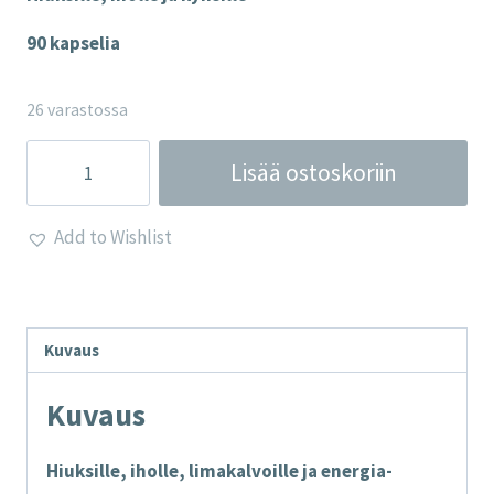
90 kapselia
26 varastossa
BIOTIINI
Lisää ostoskoriin
500
mcg
Add to Wishlist
-
Lamberts
määrä
Kuvaus
Kuvaus
Hiuksille, iholle, limakalvoille ja energia-