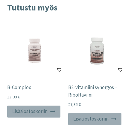
Tutustu myös
B-Complex
B2-vitamiini synergos –
Riboflaviini
13,80
€
27,35
€
Lisää ostoskoriin
Lisää ostoskoriin