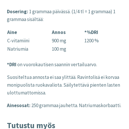
Dosering:
1 grammaa päivässä. (1/4 tl = 1 grammaa) 1
grammaa sisältää:
Aine
Annos
*%DRI
C-vitamiini
900 mg
1200 %
Natriumia
100 mg
*DRI
on vuorokautisen saannin vertailuarvo.
Suositeltua annosta ei saa ylittää. Ravintolisä ei korvaa
monipuolista ruokavaliota. Säilytettävä pienten lasten
ulottumattomissa.
Ainesosat:
250 grammaa jauhetta. Natriumaskorbaatti.
Tutustu myös