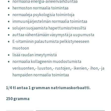
normaalia energia-aineenvaihduntaa
hermoston normaalia toimintaa
normaaleja psykologisia toimintoja
immuunijärjestelmän normaalia toimintaa
solujen suojaamista hapettumisstressiltä
auttaa vähentämään väsymystä ja uupumusta
E-vitamiinin palautumista pelkistyneeseen
muotoon
lisää raudan imeytymistä
normaalia kollageenin muodostumista
verisuonten,- luuston,- rustojen,- ikenien,- ihon,- ja
hampaiden normaalia toimintaa
1/4 tl antaa 1 gramman natriumaskorbaatti.
250 gramma