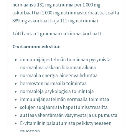
normaalisti 131 mg natriumia per 1 000 mg
askorbaattia (1 000 mg natriumaskorbaattia sisältä
889 mg askorbaattia ja 111 mg natriumia).
1/4 tl antaa 1 gramman natriumaskorbaatti.
C-vitamiinin edistää:
immuunijärjestelmän toiminnan pysymistä
normaalina raskaan liikunnan aikana
normaalia energia-aineenvaihduntaa
hermoston normaalia toimintaa
normaaleja psykologisia toimintoja
immuunijärjestelmän normaalia toimintaa
solujen suojaamista hapettumisstressiltä
auttaa vähentämään väsymystä ja uupumusta
E-vitamiinin palautumista pelkistyneeseen
muotoon