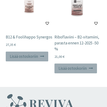
B12 & Foolihappo Synergos
Riboflaviini – B2-vitamiini,
parasta ennen 12-2025 -50
27,35
€
%
Lisää ostoskoriin
21,00
€
Lisää ostoskoriin