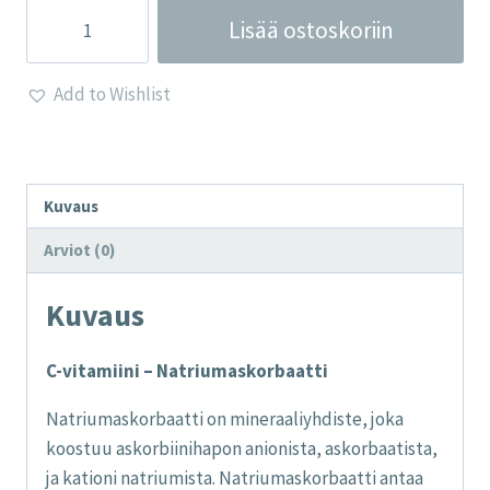
C-
Lisää ostoskoriin
vitamiini
-
Add to Wishlist
Natriumaskorbaatti
määrä
Kuvaus
Arviot (0)
Kuvaus
C-vitamiini – Natriumaskorbaatti
Natriumaskorbaatti on mineraaliyhdiste, joka
koostuu askorbiinihapon anionista, askorbaatista,
ja kationi natriumista. Natriumaskorbaatti antaa