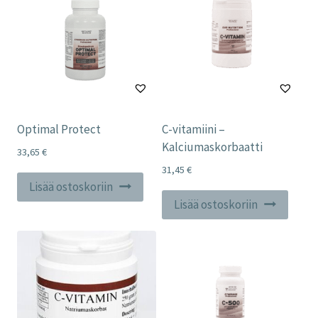
Optimal Protect
C-vitamiini –
Kalciumaskorbaatti
33,65
€
31,45
€
Lisää ostoskoriin
Lisää ostoskoriin