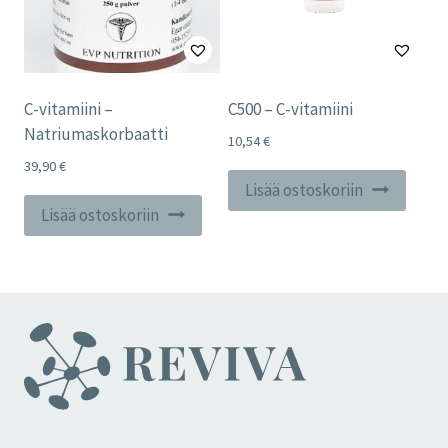
C-vitamiini –
C500 – C-vitamiini
Natriumaskorbaatti
10,54
€
39,90
€
Lisää ostoskoriin
Lisää ostoskoriin