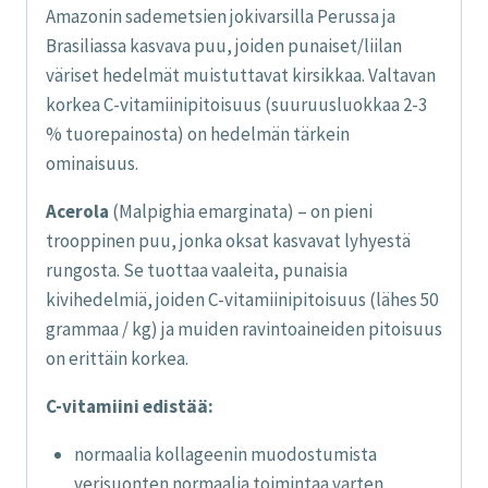
Amazonin sademetsien jokivarsilla Perussa ja
Brasiliassa kasvava puu, joiden punaiset/liilan
väriset hedelmät muistuttavat kirsikkaa. Valtavan
korkea C-vitamiinipitoisuus (suuruusluokkaa 2-3
% tuorepainosta) on hedelmän tärkein
ominaisuus.
Acerola
(Malpighia emarginata) – on pieni
trooppinen puu, jonka oksat kasvavat lyhyestä
rungosta. Se tuottaa vaaleita, punaisia
kivihedelmiä, joiden C-vitamiinipitoisuus (lähes 50
grammaa / kg) ja muiden ravintoaineiden pitoisuus
on erittäin korkea.
C-vitamiini edistää:
normaalia kollageenin muodostumista
verisuonten normaalia toimintaa varten