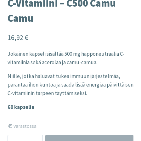
C-Vitamiini – C500 Camu
Camu
16,92
€
Jokainen kapseli sisältää 500 mg happoneutraalia C-
vitamiinia sekä acerolaa ja camu-camua.
Niille, jotka haluavat tukea immuunijärjestelmää,
parantaa ihon kuntoa ja saada lisää energiaa päivittäisen
C-vitamiinin tarpeen täyttämiseksi.
60 kapselia
45 varastossa
C-