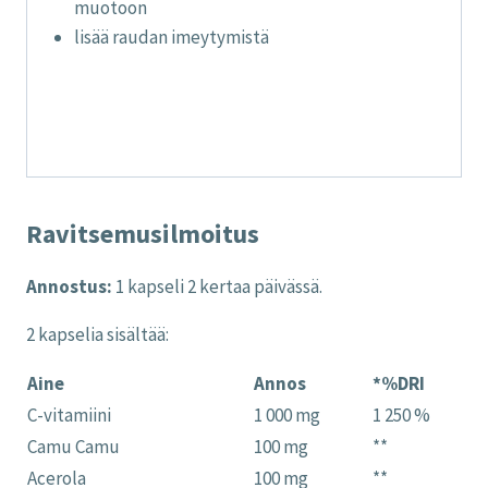
muotoon
lisää raudan imeytymistä
Ravitsemusilmoitus
Annostus:
1 kapseli 2 kertaa päivässä.
2 kapselia sisältää:
Aine
Annos
*%DRI
C-vitamiini
1 000 mg
1 250 %
Camu Camu
100 mg
**
Acerola
100 mg
**