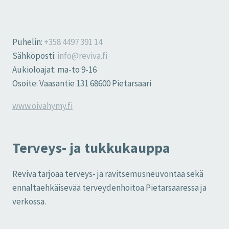
Puhelin:
+358 4497 391 14
Sähköposti:
info@reviva.fi
Aukioloajat: ma-to 9-16
Osoite: Vaasantie 131 68600 Pietarsaari
www.oivahymy.fi
Terveys- ja tukkukauppa
Reviva tarjoaa terveys- ja ravitsemusneuvontaa sekä
ennaltaehkäisevää terveydenhoitoa Pietarsaaressa ja
verkossa.