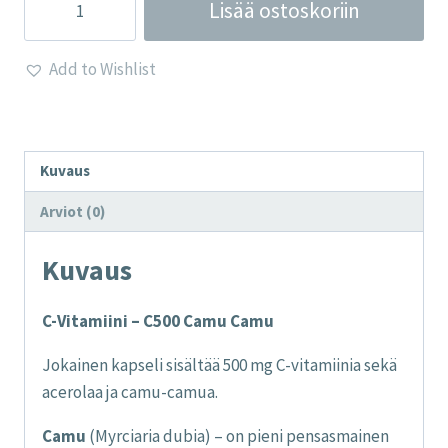
Lisää ostoskoriin
Vitamiini
-
Add to Wishlist
C500
Camu
Camu
määrä
Kuvaus
Arviot (0)
Kuvaus
C-Vitamiini – C500 Camu Camu
Jokainen kapseli sisältää 500 mg C-vitamiinia sekä
acerolaa ja camu-camua.
Camu
(Myrciaria dubia) – on pieni pensasmainen