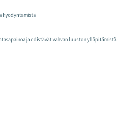
 ja hyödyntämistä
mtasapainoa ja edistävät vahvan luuston ylläpitämistä.