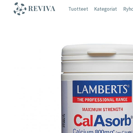
Siirry
Tuotteet
Kategoriat
Ryhd
sisältöön