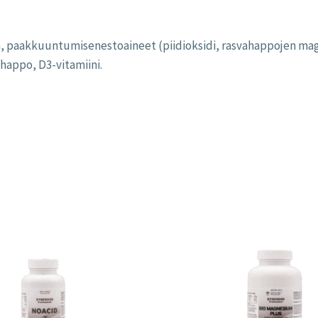
osa, paakkuuntumisenestoaineet (piidioksidi, rasvahappojen ma
ihappo, D3-vitamiini.