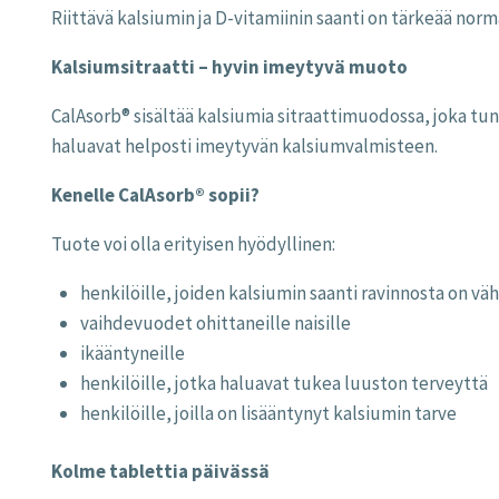
Riittävä kalsiumin ja D-vitamiinin saanti on tärkeää norma
Kalsiumsitraatti – hyvin imeytyvä muoto
CalAsorb® sisältää kalsiumia sitraattimuodossa, joka tun
haluavat helposti imeytyvän kalsiumvalmisteen.
Kenelle CalAsorb® sopii?
Tuote voi olla erityisen hyödyllinen:
henkilöille, joiden kalsiumin saanti ravinnosta on väh
vaihdevuodet ohittaneille naisille
ikääntyneille
henkilöille, jotka haluavat tukea luuston terveyttä
henkilöille, joilla on lisääntynyt kalsiumin tarve
Kolme tablettia päivässä