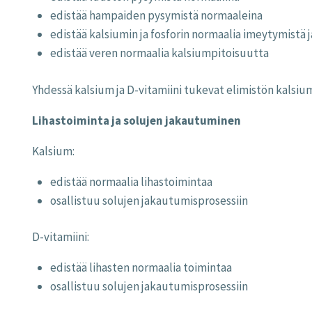
edistää hampaiden pysymistä normaaleina
edistää kalsiumin ja fosforin normaalia imeytymistä
edistää veren normaalia kalsiumpitoisuutta
Yhdessä kalsium ja D-vitamiini tukevat elimistön kalsiu
Lihastoiminta ja solujen jakautuminen
Kalsium:
edistää normaalia lihastoimintaa
osallistuu solujen jakautumisprosessiin
D-vitamiini:
edistää lihasten normaalia toimintaa
osallistuu solujen jakautumisprosessiin