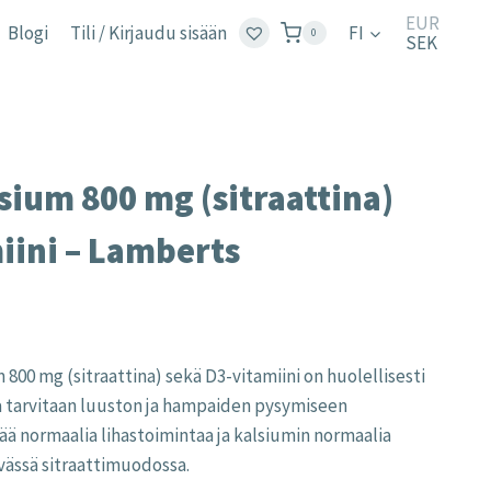
EUR
Blogi
Tili / Kirjaudu sisään
FI
0
SEK
sium 800 mg (sitraattina)
iini – Lamberts
:
800 mg (sitraattina) sekä D3-vitamiini on huolellisesti
 €
ta tarvitaan luuston ja hampaiden pysymiseen
ugh
ää normaalia lihastoimintaa ja kalsiumin normaalia
 €
vässä sitraattimuodossa.