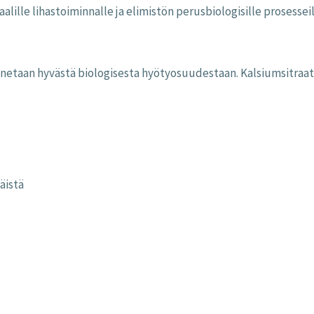
alille lihastoiminnalle ja elimistön perusbiologisille prosesseil
netaan hyvästä biologisesta hyötyosuudestaan. Kalsiumsitraatti 
äistä