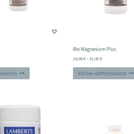
Bio Magnesium Plus
Price
16,90
€
–
31,45
€
range:
16,90 €
toskoriin
Valitse vaihtoehdoista
through
31,45 €