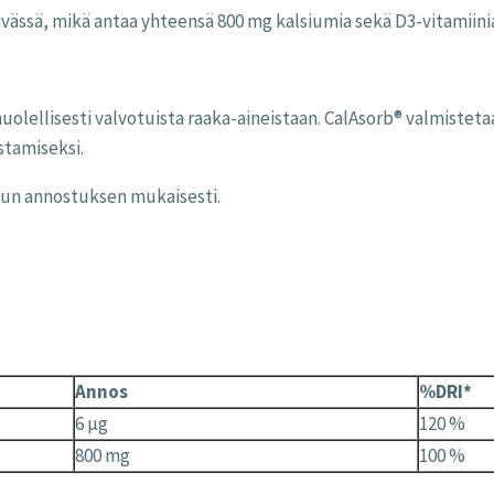
äivässä, mikä antaa yhteensä 800 mg kalsiumia sekä D3-vitamii
uolellisesti valvotuista raaka-aineistaan. CalAsorb® valmiste
stamiseksi.
llun annostuksen mukaisesti.
Annos
%DRI*
6 µg
120 %
800 mg
100 %