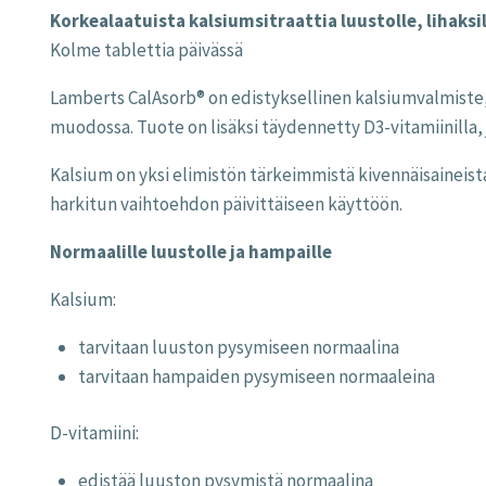
Korkealaatuista kalsiumsitraattia luustolle, lihaksi
Kolme tablettia päivässä
Lamberts CalAsorb® on edistyksellinen kalsiumvalmiste, 
muodossa. Tuote on lisäksi täydennetty D3-vitamiinilla,
Kalsium on yksi elimistön tärkeimmistä kivennäisaineis
harkitun vaihtoehdon päivittäiseen käyttöön.
Normaalille luustolle ja hampaille
Kalsium:
tarvitaan luuston pysymiseen normaalina
tarvitaan hampaiden pysymiseen normaaleina
D-vitamiini:
edistää luuston pysymistä normaalina