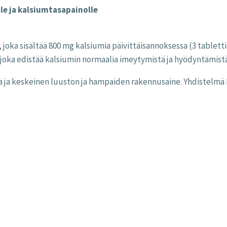
lle ja kalsiumtasapainolle
joka sisältää 800 mg kalsiumia päivittäisannoksessa (3 tablett
 joka edistää kalsiumin normaalia imeytymistä ja hyödyntämistä
ta ja keskeinen luuston ja hampaiden rakennusaine. Yhdistelmä