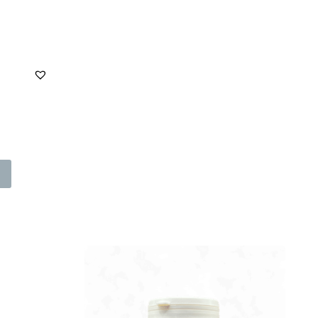
Tällä
tuotteella
on
useampi
muunnelma.
Voit
tehdä
valinnat