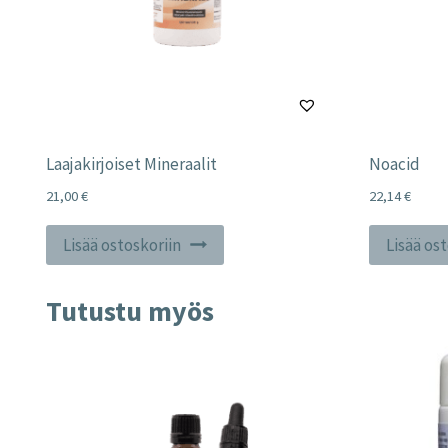
Laajakirjoiset Mineraalit
Noacid
21,00
€
22,14
€
Lisää ostoskoriin
Lisää os
Tutustu myös