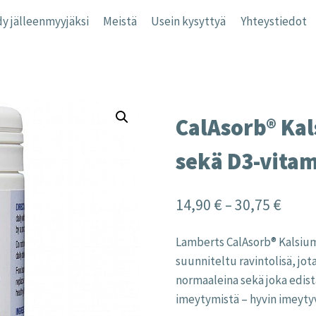
y jälleenmyyjäksi
Meistä
Usein kysyttyä
Yhteystiedot
CalAsorb® Kal
sekä D3-vitam
Price
14,90
€
–
30,75
€
range
Lamberts CalAsorb® Kalsium 
14,90
suunniteltu ravintolisä, jo
thro
normaaleina sekä joka edist
30,75
imeytymistä – hyvin imeyty