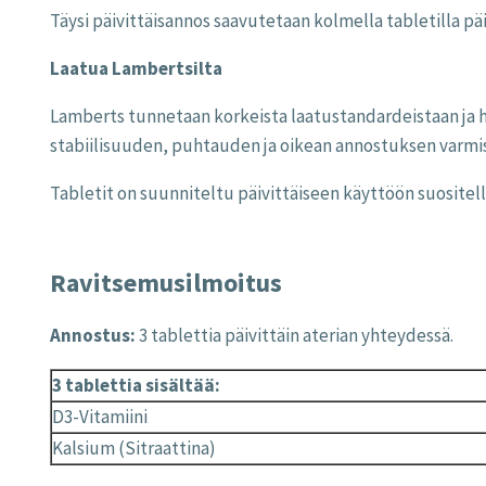
Täysi päivittäisannos saavutetaan kolmella tabletilla p
Laatua Lambertsilta
Lamberts tunnetaan korkeista laatustandardeistaan ja h
stabiilisuuden, puhtauden ja oikean annostuksen varmi
Tabletit on suunniteltu päivittäiseen käyttöön suosite
Ravitsemusilmoitus
Annostus:
3 tablettia päivittäin aterian yhteydessä.
3 tablettia sisältää:
D3-Vitamiini
Kalsium (Sitraattina)