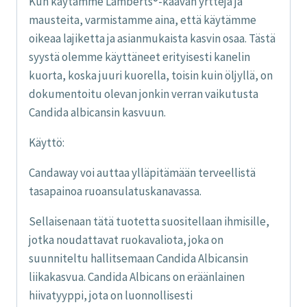
Kun käytämme Lamberts®-kaavan yrttejä ja
mausteita, varmistamme aina, että käytämme
oikeaa lajiketta ja asianmukaista kasvin osaa. Tästä
syystä olemme käyttäneet erityisesti kanelin
kuorta, koska juuri kuorella, toisin kuin öljyllä, on
dokumentoitu olevan jonkin verran vaikutusta
Candida albicansin kasvuun.
Käyttö:
Candaway voi auttaa ylläpitämään terveellistä
tasapainoa ruoansulatuskanavassa.
Sellaisenaan tätä tuotetta suositellaan ihmisille,
jotka noudattavat ruokavaliota, joka on
suunniteltu hallitsemaan Candida Albicansin
liikakasvua. Candida Albicans on eräänlainen
hiivatyyppi, jota on luonnollisesti