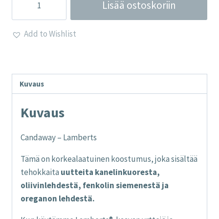
Lisää ostoskoriin
-
Lamberts
Add to Wishlist
määrä
Kuvaus
Kuvaus
Candaway – Lamberts
Tämä on korkealaatuinen koostumus, joka sisältää
tehokkaita
uutteita kanelinkuoresta,
oliivinlehdestä, fenkolin siemenestä ja
oreganon lehdestä.