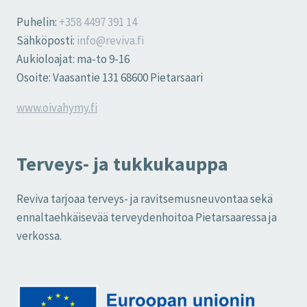
Puhelin:
+358 4497 391 14
Sähköposti:
info@reviva.fi
Aukioloajat: ma-to 9-16
Osoite: Vaasantie 131 68600 Pietarsaari
www.oivahymy.fi
Terveys- ja tukkukauppa
Reviva tarjoaa terveys- ja ravitsemusneuvontaa sekä
ennaltaehkäisevää terveydenhoitoa Pietarsaaressa ja
verkossa.