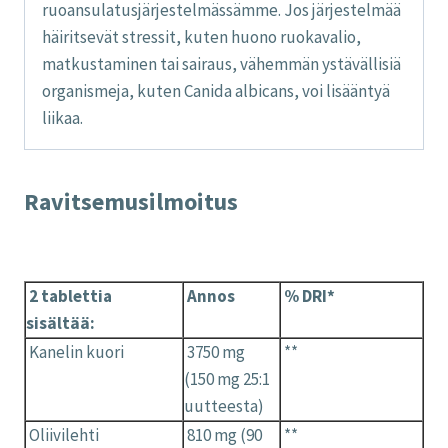
ruoansulatusjärjestelmässämme. Jos järjestelmää
häiritsevät stressit, kuten huono ruokavalio,
matkustaminen tai sairaus, vähemmän ystävällisiä
organismeja, kuten Canida albicans, voi lisääntyä
liikaa.
Ravitsemusilmoitus
2 tablettia
Annos
% DRI*
sisältää
:
Kanelin kuori
3750 mg
**
(150 mg 25:1
uutteesta)
Oliivilehti
810 mg (90
**