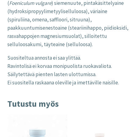
(
Foeniculum vulgare
) siemenuute, pintakäsittelyaine
(hydroksipropyylimetyyliselluloosa), väriaine
(spiruliina, omena, saffloori, sitruuna),
paakkuuntumisenestoaine (steariinihappo, piidioksidi,
rasvahappojen magnesiumsuolat), silloitettu
selluloosakumi, täyteaine (selluloosa).
Suositeltua annosta ei saa ylittää.
Ravintolisä ei korvaa monipuolista ruokavaliota.
Säilytettävä pienten lasten ulottumissa.
Ei suositella raskaana oleville ja imettäville naisille.
Tutustu myös