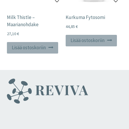
Milk Thistle –
Kurkuma Fytosomi
Maarianohdake
44,85
€
27,10
€
Lisää ostoskoriin
Lisää ostoskoriin