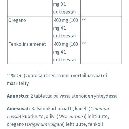
mg 9:1
uutteesta)
Oregano
400 mg (100
**
mg 4:1
uutteesta)
Fenkolinsiemenet
400 mg (100
**
mg 4:1
uutteesta)
**%DRI (vuorokautisen saannin vertailuarvoa) ei
määritelty.
Annostus:
2 tablettia päivässä aterioiden yhteydessä.
Ainesosat:
Kalsiumkarbonaatti, kaneli (
Cinnmun
cassia
) kuoriuute, oliivi (
Olea europea
) lehtiuute,
oregano (
Origanum vulgare
) lehtiuute, fenkoli