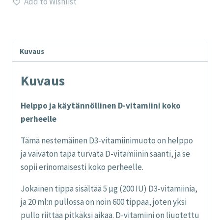
Add to Wishlist
tipat
(liuotettu
neitsytoliiviöljyyn),
Lamberts
Kuvaus
määrä
Kuvaus
Helppo ja käytännöllinen D-vitamiini koko
perheelle
Tämä nestemäinen D3-vitamiinimuoto on helppo
ja vaivaton tapa turvata D-vitamiinin saanti, ja se
sopii erinomaisesti koko perheelle.
Jokainen tippa sisältää 5 µg (200 IU) D3-vitamiinia,
ja 20 ml:n pullossa on noin 600 tippaa, joten yksi
pullo riittää pitkäksi aikaa. D-vitamiini on liuotettu