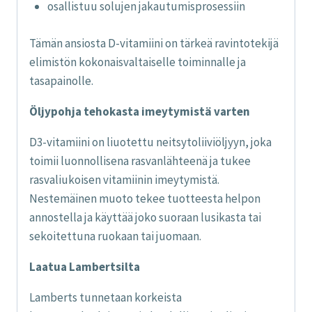
osallistuu solujen jakautumisprosessiin
Tämän ansiosta D-vitamiini on tärkeä ravintotekijä
elimistön kokonaisvaltaiselle toiminnalle ja
tasapainolle.
Öljypohja tehokasta imeytymistä varten
D3-vitamiini on liuotettu neitsytoliiviöljyyn, joka
toimii luonnollisena rasvanlähteenä ja tukee
rasvaliukoisen vitamiinin imeytymistä.
Nestemäinen muoto tekee tuotteesta helpon
annostella ja käyttää joko suoraan lusikasta tai
sekoitettuna ruokaan tai juomaan.
Laatua Lambertsilta
Lamberts tunnetaan korkeista