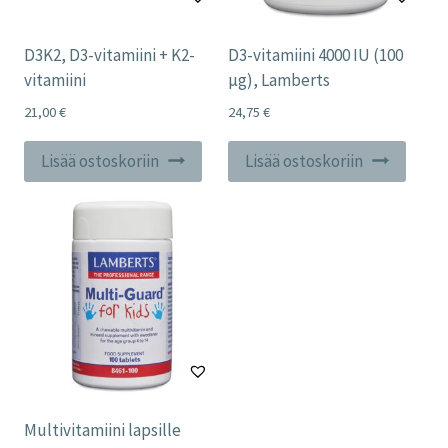
D3K2, D3-vitamiini + K2-
D3-vitamiini 4000 IU (100
vitamiini
µg), Lamberts
21,00
€
24,75
€
Lisää ostoskoriin
Lisää ostoskoriin
Multivitamiini lapsille