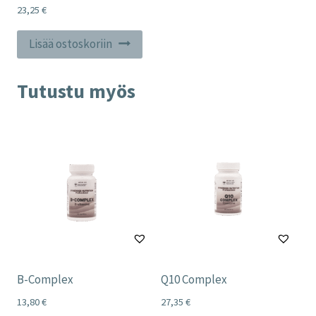
23,25
€
Lisää ostoskoriin
Tutustu myös
B-Complex
Q10 Complex
13,80
€
27,35
€