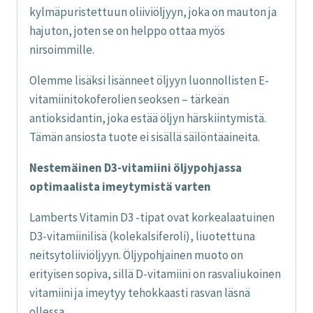
kylmäpuristettuun oliiviöljyyn, joka on mauton ja
hajuton, joten se on helppo ottaa myös
nirsoimmille.
Olemme lisäksi lisänneet öljyyn luonnollisten E-
vitamiinitokoferolien seoksen – tärkeän
antioksidantin, joka estää öljyn härskiintymistä.
Tämän ansiosta tuote ei sisällä säilöntäaineita.
Nestemäinen D3-vitamiini öljypohjassa
optimaalista imeytymistä varten
Lamberts Vitamin D3 -tipat ovat korkealaatuinen
D3-vitamiinilisä (kolekalsiferoli), liuotettuna
neitsytoliiviöljyyn. Öljypohjainen muoto on
erityisen sopiva, sillä D-vitamiini on rasvaliukoinen
vitamiini ja imeytyy tehokkaasti rasvan läsnä
ollessa.