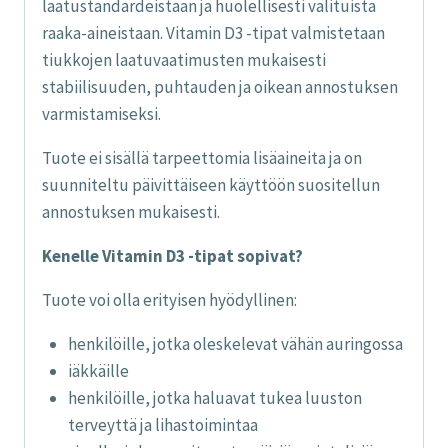
laatustandardeistaan ja huolellisesti valituista
raaka-aineistaan. Vitamin D3 -tipat valmistetaan
tiukkojen laatuvaatimusten mukaisesti
stabiilisuuden, puhtauden ja oikean annostuksen
varmistamiseksi.
Tuote ei sisällä tarpeettomia lisäaineita ja on
suunniteltu päivittäiseen käyttöön suositellun
annostuksen mukaisesti.
Kenelle Vitamin D3 -tipat sopivat?
Tuote voi olla erityisen hyödyllinen:
henkilöille, jotka oleskelevat vähän auringossa
iäkkäille
henkilöille, jotka haluavat tukea luuston
terveyttä ja lihastoimintaa