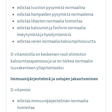
edistää luuston pysymistä normaalina
edistää hampaiden pysymistä normaaleina
edistää lihasten normaalia toimintaa
edistää kalsiumin ja fosforin normaalia
imeytymistä ja hyödyntämistä
edistää veren normaalia kalsiumpitoisuutta
D-vitamiinilla on keskeinen rooli elimistön
kalsiumtasapainossa ja se on tärkeä normaalin
luurakenteen ylläpitämiseksi.
Immuunijärjestelmä ja solujen jakautuminen
D-vitamiini:
edistää immuunijärjestelmän normaalia
toimintaa