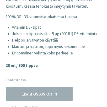
koostumuksessa tehokasta imeytymistä varten.
100 % DRI D3-vitamiinia jokaisessa tipassa.
Vitamin D3 -tipat
Jokainen tippa sisältää 5 µg (200 IU) D3-vitamiinia
Helppo ja vaivaton käyttää
Mauton ja hajuton, sopii myös nirsoimmille
Erinomainen valinta koko perheelle
20 ml / 600 tippaa
1 varastossa
Vitamin
Lisää ostoskoriin
D3
-