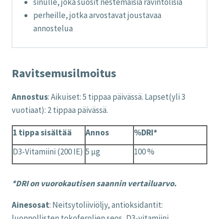
sinulle, joka suosit nestemäisiä ravintolisiä
perheille, jotka arvostavat joustavaa
annostelua
Ravitsemusilmoitus
Annostus
: Aikuiset: 5 tippaa päivässä. Lapset(yli 3
vuotiaat): 2 tippaa päivässä.
1 tippa sisältää
Annos
%DRI*
D3-Vitamiini (200 IE)
5 µg
100 %
*DRI on vuorokautisen saannin vertailuarvo.
Ainesosat
: Neitsytoliiviöljy, antioksidantit:
luonnollisten tokoferolien seos, D3-vitamiini