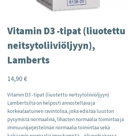
Vitamin D3 -tipat (liuotettu
neitsytoliiviöljyyn),
Lamberts
14,90
€
Vitamin D3 -tipat (liuotettu neitsytoliiviöljyyn)
Lambertsilta on helposti annosteltava ja
korkealaatuinen ravintolisä, joka edistää luuston
pysymistä normaalina, lihasten normaalia toimintaa ja
immuunijärjestelmän normaalia toimintaa sekä
kalsiumin normaalia imeytymistä – öljypohjaisessa