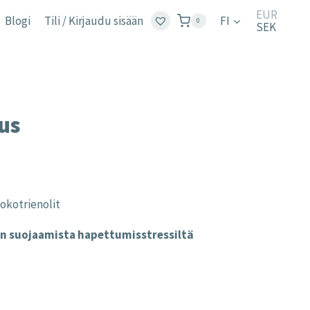
EUR
Blogi
Tili / Kirjaudu sisään
FI
0
SEK
lus
tokotrienolit
jen suojaamista hapettumisstressiltä