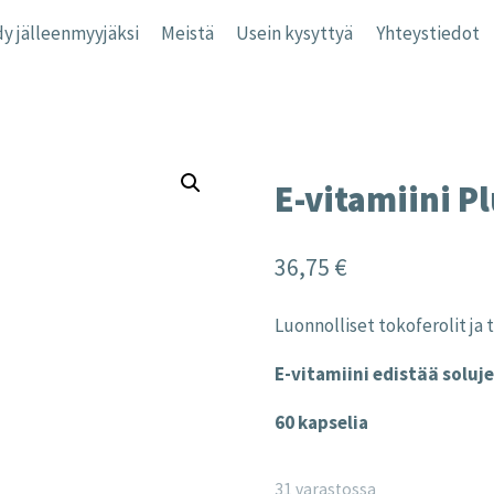
y jälleenmyyjäksi
Meistä
Usein kysyttyä
Yhteystiedot
E-vitamiini P
36,75
€
Luonnolliset tokoferolit ja 
E-vitamiini edistää solu
60 kapselia
31 varastossa