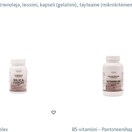
rienoleja, leusiini, kapseli (gelatiini), täyteaine (mikrokiteinen
plex
B5-vitamiini – Pantoteenih