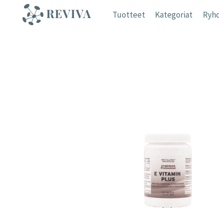
Siirry
Tuotteet
Kategoriat
Ryhd
sisältöön