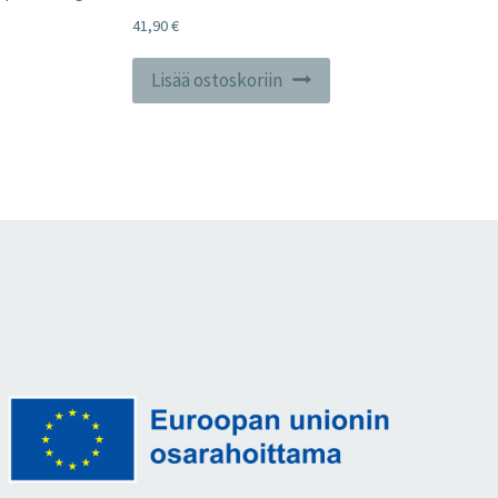
41,90
€
Lisää ostoskoriin