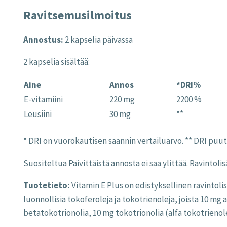
Ravitsemusilmoitus
Annostus:
2 kapselia päivässä
2 kapselia sisältää:
Aine
Annos
*DRI%
E-vitamiini
220 mg
2200 %
Leusiini
30 mg
**
* DRI on vuorokautisen saannin vertailuarvo. ** DRI puu
Suositeltua Päivittäistä annosta ei saa ylittää. Ravinto
Tuotetieto:
Vitamin E Plus on edistyksellinen ravintolis
luonnollisia tokoferoleja ja tokotrienoleja, joista 10 mg
betatokotrionolia, 10 mg tokotrionolia (alfa tokotrienol