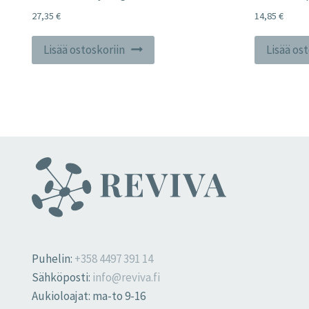
27,35
€
14,85
€
Lisää ostoskoriin
Lisää os
Puhelin:
+358 4497 391 14
Sähköposti:
info@reviva.fi
Aukioloajat: ma-to 9-16