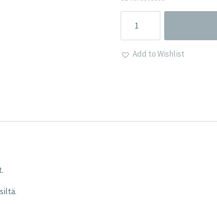
E-
vitamiini
Plus
Add to Wishlist
määrä
t.
iltä.