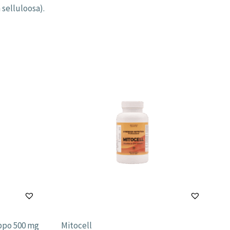
 selluloosa).
appo 500 mg
Mitocell