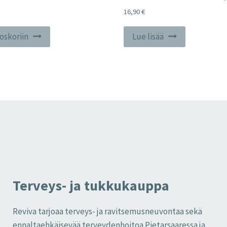
16,90
€
toskoriin
Lue lisää
Terveys- ja tukkukauppa
Reviva tarjoaa terveys- ja ravitsemusneuvontaa sekä
ennaltaehkäisevää terveydenhoitoa Pietarsaaressa ja