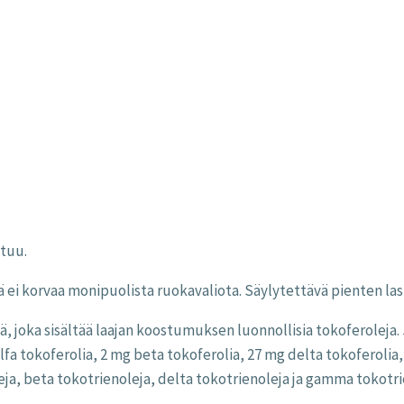
ttuu.
lisä ei korvaa monipuolista ruokavaliota. Säylytettävä pienten 
ä, joka sisältää laajan koostumuksen luonnollisia tokoferoleja.
 alfa tokoferolia, 2 mg beta tokoferolia, 27 mg delta tokoferoli
eja, beta tokotrienoleja, delta tokotrienoleja ja gamma tokotri