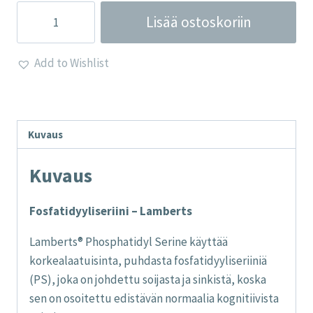
Fosfatidyyliseriini
Lisää ostoskoriin
-
Lamberts
Add to Wishlist
määrä
Kuvaus
Kuvaus
Fosfatidyyliseriini – Lamberts
Lamberts® Phosphatidyl Serine käyttää
korkealaatuisinta, puhdasta fosfatidyyliseriiniä
(PS), joka on johdettu soijasta ja sinkistä, koska
sen on osoitettu edistävän normaalia kognitiivista