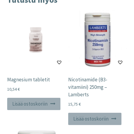
Magnesium tabletit
Nicotinamide (B3-
vitamiini) 250mg –
10,54
€
Lamberts
Lisää ostoskoriin
15,75
€
Lisää ostoskoriin