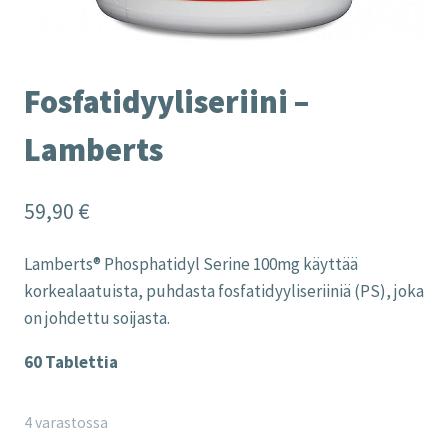
Fosfatidyyliseriini –
Lamberts
59,90
€
Lamberts® Phosphatidyl Serine 100mg käyttää
korkealaatuista, puhdasta fosfatidyyliseriiniä (PS), joka
on johdettu soijasta.
60 Tablettia
4 varastossa