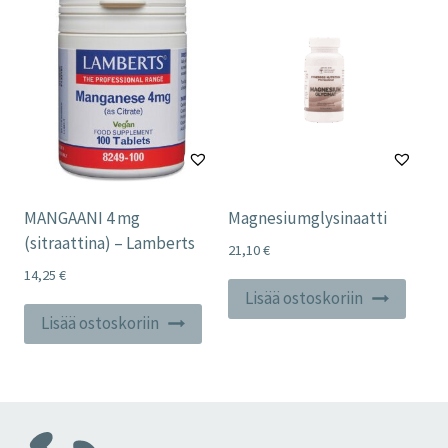
MANGAANI 4 mg
Magnesiumglysinaatti
(sitraattina) – Lamberts
21,10
€
14,25
€
Lisää ostoskoriin
Lisää ostoskoriin