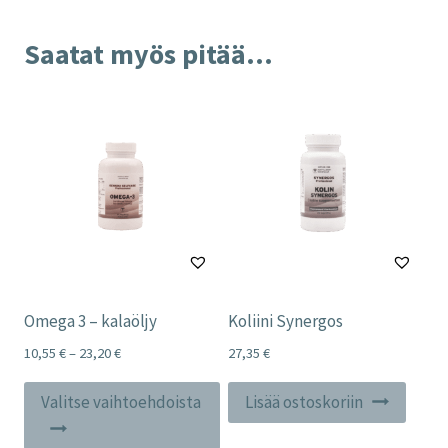
Saatat myös pitää...
Omega 3 – kalaöljy
Koliini Synergos
Price
10,55
€
–
23,20
€
27,35
€
range:
Tällä
10,55 €
Valitse vaihtoehdoista
Lisää ostoskoriin
tuotteella
through
23,20 €
on