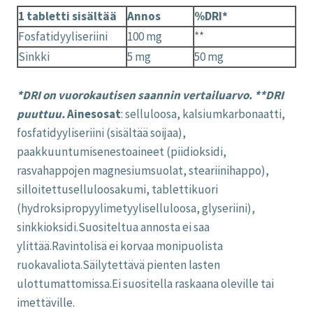
1 tabletti sisältää
Annos
%DRI*
Fosfatidyyliseriini
100 mg
**
Sinkki
5 mg
50 mg
*DRI on vuorokautisen saannin vertailuarvo. **DRI
puuttuu.
Ainesosat
: selluloosa, kalsiumkarbonaatti,
fosfatidyyliseriini (sisältää soijaa),
paakkuuntumisenestoaineet (piidioksidi,
rasvahappojen magnesiumsuolat, steariinihappo),
silloitettuselluloosakumi, tablettikuori
(hydroksipropyylimetyyliselluloosa, glyseriini),
sinkkioksidi.Suositeltua annosta ei saa
ylittää.Ravintolisä ei korvaa monipuolista
ruokavaliota.Säilytettävä pienten lasten
ulottumattomissa.Ei suositella raskaana oleville tai
imettäville.