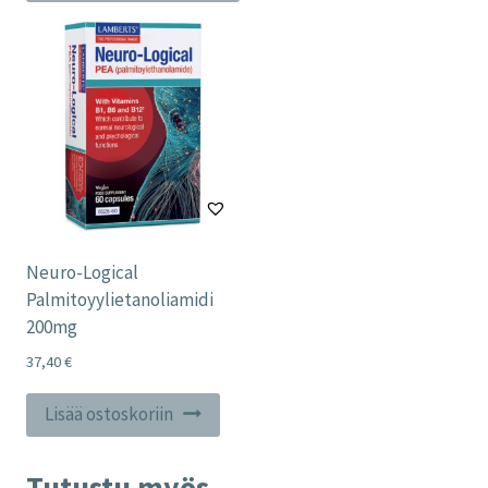
useampi
muunnelma.
Voit
tehdä
valinnat
tuotteen
sivulla.
Neuro-Logical
Palmitoyylietanoliamidi
200mg
37,40
€
Lisää ostoskoriin
Tutustu myös