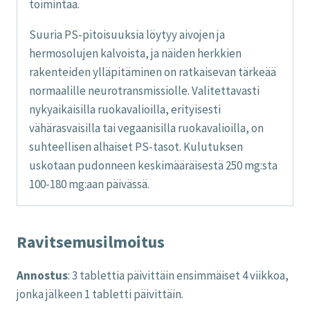
toimintaa.
Suuria PS-pitoisuuksia löytyy aivojen ja
hermosolujen kalvoista, ja näiden herkkien
rakenteiden ylläpitäminen on ratkaisevan tärkeää
normaalille neurotransmissiolle. Valitettavasti
nykyaikaisilla ruokavalioilla, erityisesti
vähärasvaisilla tai vegaanisilla ruokavalioilla, on
suhteellisen alhaiset PS-tasot. Kulutuksen
uskotaan pudonneen keskimääräisestä 250 mg:sta
100-180 mg:aan päivässä.
Ravitsemusilmoitus
Annostus
: 3 tablettia päivittäin ensimmäiset 4 viikkoa,
jonka jälkeen 1 tabletti päivittäin.