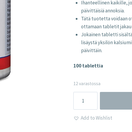
Ihanteellinen kaikille, j
päivittäisiä annoksia.
Tätä tuotetta voidaan ot
ottamaan tabletit jakau
Jokainen tabletti sisältä
lisäystä yksilön kalsiumi
päivittäin.
100 tablettia
12 varastossa
Hellävarainen
C-
Vitamiini
Add to Wishlist
-
Lamberts