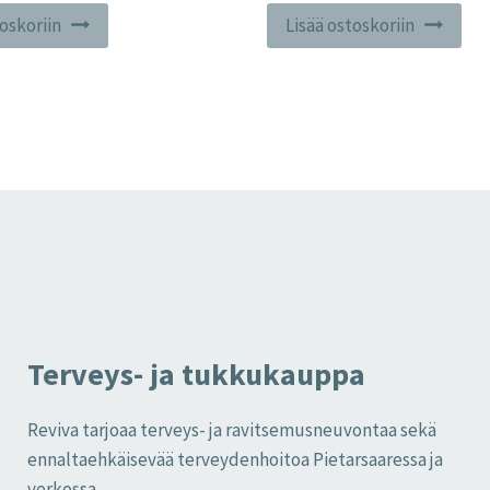
toskoriin
Lisää ostoskoriin
Terveys- ja tukkukauppa
Reviva tarjoaa terveys- ja ravitsemusneuvontaa sekä
ennaltaehkäisevää terveydenhoitoa Pietarsaaressa ja
verkossa.