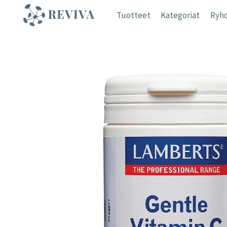
Siirry
Tuotteet
Kategoriat
Ryhd
sisältöön