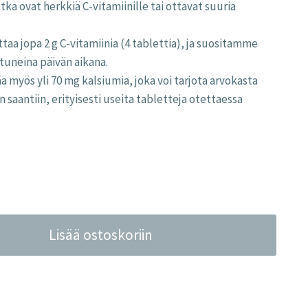
otka ovat herkkiä C-vitamiinille tai ottavat suuria
taa jopa 2 g C-vitamiinia (4 tablettia), ja suositamme
tuneina päivän aikana.
ä myös yli 70 mg kalsiumia, joka voi tarjota arvokasta
n saantiin, erityisesti useita tabletteja otettaessa
Lisää ostoskoriin