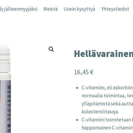
y jälleenmyyjäksi
Meistä
Usein kysyttyä
Yhteystiedot
Hellävarainen
16,45
€
C-vitamiini, eli askorbi
normaalia toimintaa, te
ylläpitämistä sekä autta
kolesterolitasoja.
C-vitamiini toimitetaan
happomainen C-vitamiini