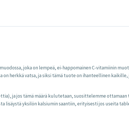
määrä
imuodossa, joka on lempeä, ei-happomainen C-vitamiinin muoto,
lla on herkkä vatsa, ja siksi tämä tuote on ihanteellinen kaikille,
lettia), ja jos tämä määrä kulutetaan, suosittelemme ottamaan 
ta lisäystä yksilön kalsiumin saantiin, erityisesti jos useita tabl