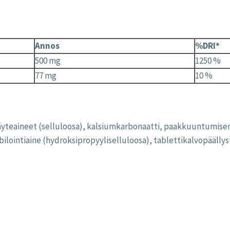
Annos
%DRI*
500 mg
1250 %
77 mg
10 %
 täyteaineet (selluloosa), kalsiumkarbonaatti, paakkuuntumis
ilointiaine (hydroksipropyyliselluloosa), tablettikalvopäällyst