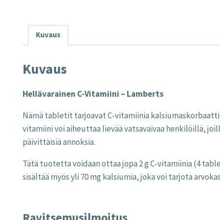
Kuvaus
Kuvaus
Hellävarainen C-Vitamiini – Lamberts
Nämä tabletit tarjoavat C-vitamiinia kalsiumaskorbaatt
vitamiini voi aiheuttaa lievää vatsavaivaa henkilöillä, joi
päivittäisiä annoksia.
Tätä tuotetta voidaan ottaa jopa 2 g C-vitamiinia (4 tab
sisältää myös yli 70 mg kalsiumia, joka voi tarjota arvokas
Ravitsemusilmoitus