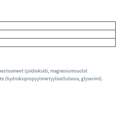
enestoaineet (piidioksidi, magnesiumsuolat
e (hydroksipropyylimetyyliselluloosa, glyseriini).