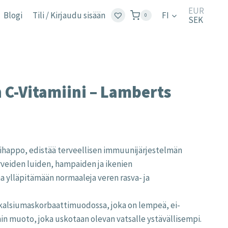
EUR
Blogi
Tili / Kirjaudu sisään
FI
0
SEK
 C-Vitamiini – Lamberts
inihappo, edistää terveellisen immuunijärjestelmän
rveiden luiden, hampaiden ja ikenien
a ylläpitämään normaaleja veren rasva- ja
 kalsiumaskorbaattimuodossa, joka on lempeä, ei-
n muoto, joka uskotaan olevan vatsalle ystävällisempi.