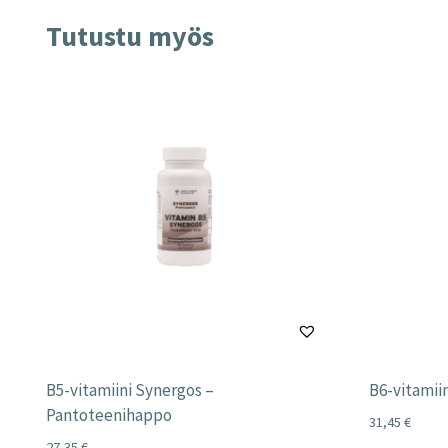
Tutustu myös
B5-vitamiini Synergos –
B6-vitamii
Pantoteenihappo
31,45
€
27,35
€