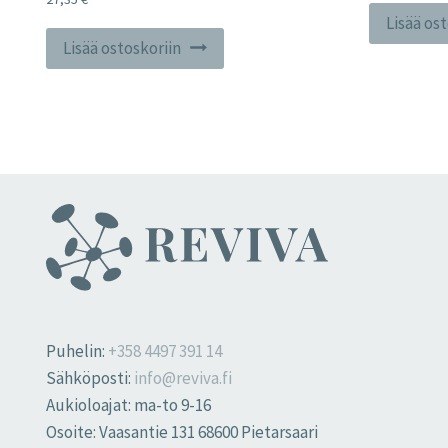
Lisää os
Lisää ostoskoriin
Puhelin:
+358 4497 391 14
Sähköposti:
info@reviva.fi
Aukioloajat: ma-to 9-16
Osoite: Vaasantie 131 68600 Pietarsaari