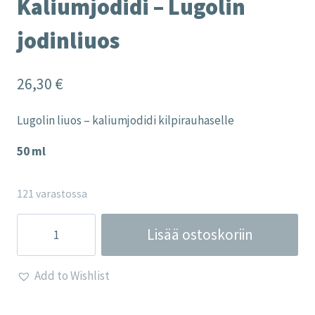
Kaliumjodidi – Lugolin
jodinliuos
26,30
€
Lugolin liuos – kaliumjodidi kilpirauhaselle
50 ml
121 varastossa
Kaliumjodidi
Lisää ostoskoriin
-
Lugolin
Add to Wishlist
jodinliuos
määrä