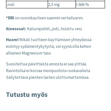
Jodi
2,5 mg
1 666 %
*DRI
on vuorokautisen saannin vertailuarvo.
Ainesosat:
Kaliumjodidi, jodi, tislattu vesi.
Huom!
Mikäli tuotteen käyttämisen yhteydessä
esiintyy sydämentykytystä, voi syynä olla kehon
alhainen Magnesium taso.
Suositeltua päivittäistä annosta ei saa ylittää.
Ravintolisä ei korvaa monipuolista ruokavaliota.
Säilytettävä pienten lasten ulottumattomissa.
Tutustu myös