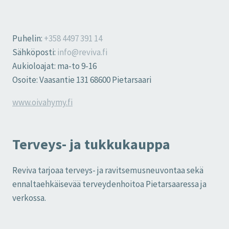
Puhelin:
+358 4497 391 14
Sähköposti:
info@reviva.fi
Aukioloajat: ma-to 9-16
Osoite: Vaasantie 131 68600 Pietarsaari
www.oivahymy.fi
Terveys- ja tukkukauppa
Reviva tarjoaa terveys- ja ravitsemusneuvontaa sekä
ennaltaehkäisevää terveydenhoitoa Pietarsaaressa ja
verkossa.