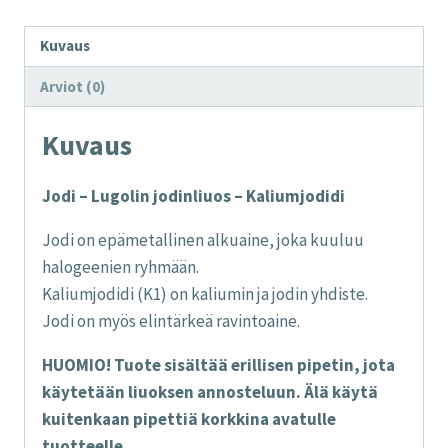
Kuvaus
Arviot (0)
Kuvaus
Jodi – Lugolin jodinliuos – Kaliumjodidi
Jodi on epämetallinen alkuaine, joka kuuluu
halogeenien ryhmään.
Kaliumjodidi (K1) on kaliumin ja jodin yhdiste.
Jodi on myös elintärkeä ravintoaine.
HUOMIO! Tuote sisältää erillisen pipetin, jota
käytetään liuoksen annosteluun. Älä käytä
kuitenkaan pipettiä korkkina avatulle
tuotteelle.