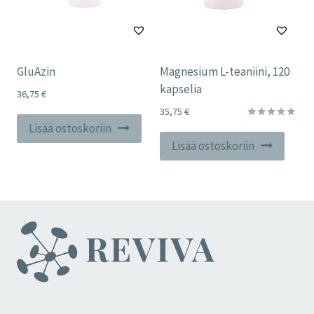
GluAzin
Magnesium L-teaniini, 120
kapselia
36,75
€
35,75
€
Lisää ostoskoriin
Arvostelu
tuotteesta:
Lisää ostoskoriin
5.00
/ 5