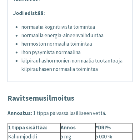
Jodi edistää:
normaalia kognitiivista toimintaa
normaalia energia-aineenvaihduntaa
hermoston normaalia toimintaa
ihon pysymistä normaalina
kilpirauhashormonien normaalia tuotantoa ja
kilpirauhasen normaalia toimintaa
Ravitsemusilmoitus
Annostus:
1 tippa päivässä lasilliseen vettä.
1 tippa sisältää:
Annos
*DRI%
Kaliumjodidi
5 mg
5 000 %