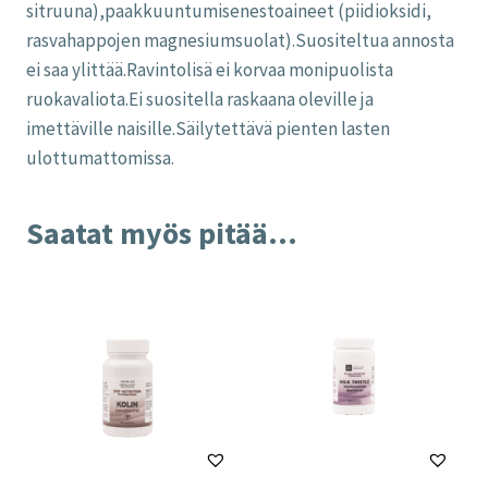
sitruuna),paakkuuntumisenestoaineet (piidioksidi,
rasvahappojen magnesiumsuolat).Suositeltua annosta
ei saa ylittää.Ravintolisä ei korvaa monipuolista
ruokavaliota.Ei suositella raskaana oleville ja
imettäville naisille.Säilytettävä pienten lasten
ulottumattomissa.
Saatat myös pitää...