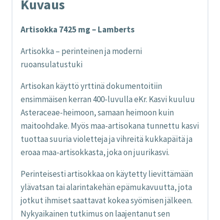
Kuvaus
Artisokka 7425 mg – Lamberts
Artisokka – perinteinen ja moderni
ruoansulatustuki
Artisokan käyttö yrttinä dokumentoitiin
ensimmäisen kerran 400-luvulla eKr. Kasvi kuuluu
Asteraceae-heimoon, samaan heimoon kuin
maitoohdake. Myös maa-artisokana tunnettu kasvi
tuottaa suuria violetteja ja vihreitä kukkapäitä ja
eroaa maa-artisokkasta, joka on juurikasvi.
Perinteisesti artisokkaa on käytetty lievittämään
ylävatsan tai alarintakehän epämukavuutta, jota
jotkut ihmiset saattavat kokea syömisen jälkeen.
Nykyaikainen tutkimus on laajentanut sen