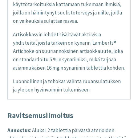
käyttötarkoituksia kattamaan tukemaan ihmisiä,
joilla on häiriintynyt suolistoterveys ja niille, joilla
on vaikeuksia sulattaa rasvaa.
Artisokkasvin lehdet sisältävät aktiivisia
yhdisteitä, joista tärkein on kynarin. Lamberts®
Artichoke on suuriannoksinen artisokkauute, joka
on standardoitu 5 %:n synariiniksi, mikä tarjoaa
asianmukaisen 16 mg:n synariinin tablettia kohden.
Luonnollinen ja tehokas valinta ruuansulatuksen
ja yleisen hyvinvoinnin tukemiseen.
Ravitsemusilmoitus
Annostus
: Aluksi: 2 tablettia päivässä aterioiden