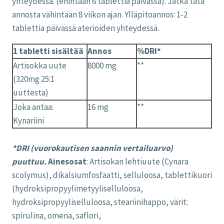
yhteydessä. (enintään 6 tablettia päivässä). Jatka tätä
annosta vähintään 8 viikon ajan. Ylläpitoannos: 1-2
tablettia päivässä aterioiden yhteydessä.
1 tabletti sisältää
Annos
%DRI*
Artisokka uute
8000 mg
**
(320mg 25:1
uuttesta)
Joka antaa:
16 mg
**
Kynariini
*DRI (vuorokautisen saannin vertailuarvo)
puuttuu.
Ainesosat
: Artisokan lehtiuute (Cynara
scolymus), dikalsiumfosfaatti, selluloosa, tablettikuori
(hydroksipropyylimetyyliselluloosa,
hydroksipropyyliselluloosa, steariinihappo, värit:
spirulina, omena, saflori,