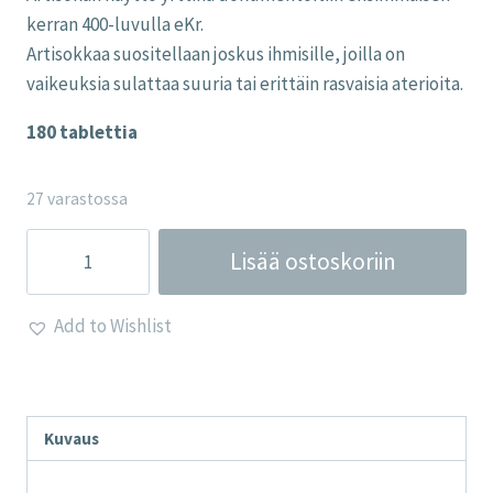
kerran 400-luvulla eKr.
Artisokkaa suositellaan joskus ihmisille, joilla on
vaikeuksia sulattaa suuria tai erittäin rasvaisia ​​aterioita.
180 tablettia
27 varastossa
Artisokka
Lisää ostoskoriin
7425
mg
Add to Wishlist
-
Lamberts
määrä
Kuvaus