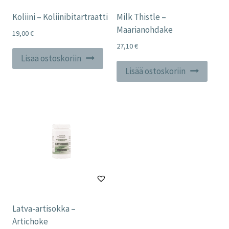
Koliini – Koliinibitartraatti
Milk Thistle –
Maarianohdake
19,00
€
27,10
€
Lisää ostoskoriin
Lisää ostoskoriin
Latva-artisokka –
Artichoke